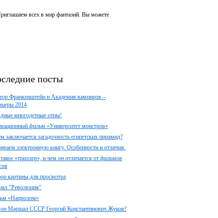
 Приглашаем всех в мир фантазий. Вы можете
следние посты
тор Франкенштейн и Академия вампиров –
мьеры 2014
здные многодетные отцы!
мационный фильм «Университет монстров»
ем заключается загадочность египетских пирамид?
ираем электронную книгу. Особенности и отличия.
 такое «триллер», и чем он отличается от фильмов
сов
ор картины для просмотра
иал "Революция"
ьм «Напролом»
 он Маршал СССР Георгий Константинович Жуков?