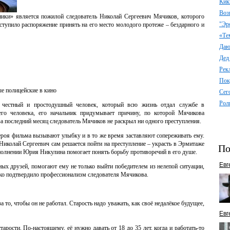
Кик
Воз
ики» является пожилой следователь Николай Сергеевич Мячиков, которого
"Эр
оступило распоряжение принять на его место молодого протеже – бездарного и
«Те
Даю 
Дед
Рек
Пок
ные полицейские в кино
Сег
Рол
 честный и простодушный человек, который всю жизнь отдал службе в
его человека, его начальник придумывает причину, по которой Мячикова
за последний месяц следователь Мячиков не раскрыл ни одного преступления.
ероя фильма вызывают улыбку и в то же время заставляют сопереживать ему.
 Николай Сергеевич сам решается пойти на преступление – украсть в Эрмитаже
По
полнении Юрия Никулина помогает понять борьбу противоречий в его душе.
Евг
ных друзей, помогают ему не только выйти победителем из нелепой ситуации,
лько подтвердило профессионализм следователя Мячикова.
 то, чтобы он не работал. Старость надо уважать, как своё недалёкое будущее,
Евг
арости. По-настоящему, её нужно давать от 18 до 35 лет, когда и работать-то