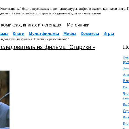
Коллективный блог о персонажах кино и литературы, мифов и сказок, комиксов и игр.
добавить своего любимого героя и обсудить его другими читателями.
 комиксах, книгах и легендах
Источники
ьмы
Книги
Мультфильмы
Мифы
Комиксы
Игры
едователь из фильма "Старики - разбойники""
По
 следователь из фильма "Старики -
Док
пре
Зве
Ани
В ч
Выб
Что
ужа
Выб
Сер
Фил
Кто