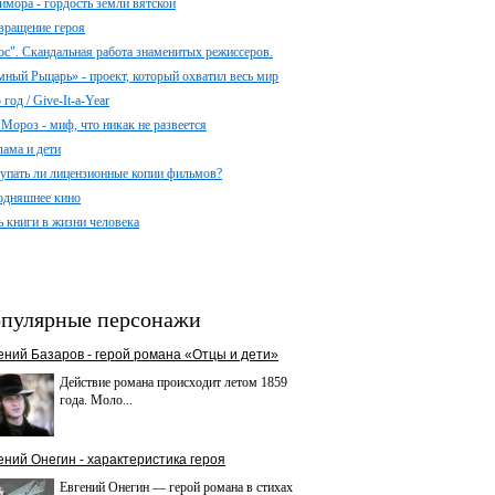
имора - гордость земли вятской
вращение героя
ос". Скандальная работа знаменитых режиссеров.
мный Рыцарь» - проект, который охватил весь мир
год / Give-It-a-Year
 Мороз - миф, что никак не развеется
лама и дети
упать ли лицензионные копии фильмов?
одняшнее кино
ь книги в жизни человека
пулярные персонажи
ений Базаров - герой романа «Отцы и дети»
Действие романа происходит летом 1859
года. Моло...
ений Онегин - характеристика героя
Евгений Онегин — герой романа в стихах