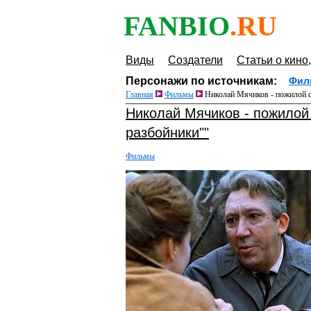
FANBIO
.RU
Виды
Создатели
Статьи о кино,
Персонажи по источникам:
Фил
Главная
Фильмы
Николай Мячиков - пожилой сл
Николай Мячиков - пожилой
разбойники""
Фильмы