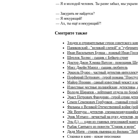
— Я и молодой человек. Ты разве забыл, мы украли 
— Закурить не найдется?
— Я некурящий!
— Ах, ты ещё и некурящий?!
Смотрите также
Злодеи и отрицательные герои советского ки
Паниковский - "великий слепой" и "губернат
Иван Васильевич Бунша - ложный Иван Гро
Шерлок Холмс - сыщик c Бейкер-стрит
Доктор Джон Хэмиш Ватсон - помощник Ше
Мисс Джейн Марпл - сыщик-любитель
Эркюль Пуаро - частный детектив-интеллект
Порфирий Петрович - герой романа "Преступ
Майор Пронин - самый известный чекист и 
Известные честные полицейские, детективы, 
Володя Шарапов - лейтенант отдела по борь
Эраст Петрович Фандорин - герой серии дет
Семен Семенович Горбунков - главный герой
Фильмы о Великой Отечественной войне (рей
Эйс Вентура - детектив, специализирующий
Эрик Мэтьюз - нечистый на руку детектив, 
Эль (L) — один из главных персонажей манги
Рыбак Сантьяго из повести "Старик и море"
Дядя Митя - старик-пьяница из фильма "Люб
Старики в кино - яркие персонажи