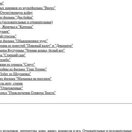
ои"
ных шариков из мультфильма "Вверх"
 Отечественную войну
из фильма "Два бойца"
и (положительные и отрицательные)
я, Женечка и "Катюша"
мураев"
й стрелок"
из фильма "Обыкновенное чудо"
ина из повестей "Пиковый валет" и "Декоратор"
Эмира Кустурицы "Черная кошка, белый кот"
ва "Старший сын"
оломбо"
иции из сериала "Спрут"
 войны из фильма "Гран Торино"
"Побег из Шоушенка"
а из фильма "Малышка на миллион"
ль арте, старик
 "Отверженные"
кенса "Приключения Оливера Твиста"
 из мультиков, литературы, кино, анимэ, комиксов и игр. Отрицательные и положительн