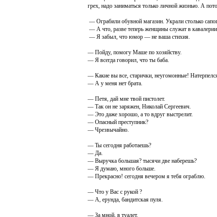
грех, надо заниматься только личной жизнью. А пот
— Ограбили обувной магазин. Украли столько сапог,
— А что, разве теперь женщины служат в кавалерии
— Я забыл, что юмор — не ваша стихия.
— Пойду, помогу Маше по хозяйству.
— Я всегда говорил, что ты баба.
— Какие вы все, старички, неугомонные! Натерпелся
— А у меня нет брата.
— Петя, дай мне твой пистолет.
— Так он не заряжен, Николай Сергеевич.
— Это даже хорошо, а то вдруг выстрелит.
— Опасный преступник?
— Чрезвычайно.
— Ты сегодня работаешь?
— Да.
— Выручка большая? тысячи две наберешь?
— Я думаю, много больше.
— Прекрасно! сегодня вечером я тебя ограблю.
— Что у Вас с рукой ?
— А, ерунда, бандитская пуля.
— За мной, в туалет.