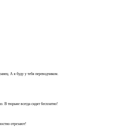
анец. А я буду у тебя переводчиком.
аз. В тюрьме всегда сидят бесплатно!
лостно отрезают!