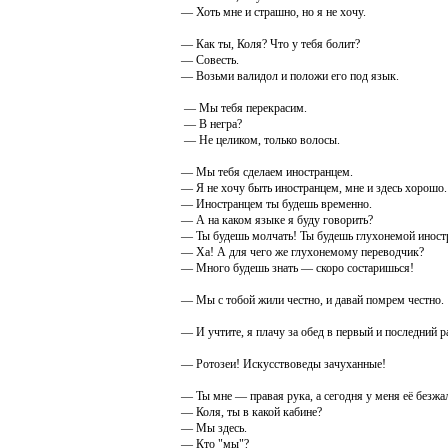
— Хоть мне и страшно, но я не хочу.
— Как ты, Коля? Что у тебя болит?
— Совесть.
— Возьми валидол и положи его под язык.
— Мы тебя перекрасим.
— В негра?
— Не целиком, только волосы.
— Мы тебя сделаем иностранцем.
— Я не хочу быть иностранцем, мне и здесь хорошо.
— Иностранцем ты будешь временно.
— А на каком языке я буду говорить?
— Ты будешь молчать! Ты будешь глухонемой иностр
— Ха! А для чего же глухонемому переводчик?
— Много будешь знать — скоро состаришься!
— Мы с тобой жили честно, и давай помрем честно.
— И учтите, я плачу за обед в первый и последний р
— Ротозеи! Искусствоведы зачуханные!
— Ты мне — правая рука, а сегодня у меня её безжа
— Коля, ты в какой кабине?
— Мы здесь.
— Кто "мы"?