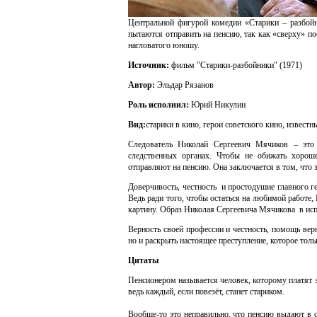
Центральной фигурой комедии «Старики – разбойн
пытаются отправить на пенсию, так как «сверху» п
нагловатого юношу.
Источник:
фильм "Старики-разбойники" (1971)
Автор:
Эльдар Рязанов
Роль исполнил:
Юрий Никулин
Вид:
старики в кино,
герои советского кино, извест
Следователь Николай Сергеевич Мячиков – это
следственных органах. Чтобы не обижать хорош
отправляют на пенсию. Она заключается в том, что 
Доверчивость, честность
и простодушие главного г
Ведь ради того, чтобы остаться на любимой работе,
картину. Образ Николая Сергеевича Мячикова
в ис
Верность своей профессии и честность, помощь вер
но и раскрыть настоящее преступление, которое то
Цитаты
Пенсионером называется человек, которому платят за
ведь каждый, если повезёт, станет стариком.
Вообще-то это неправильно, что пенсию выдают в ст