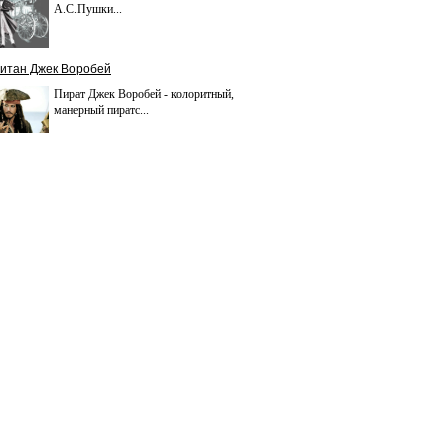
А.С.Пушки...
итан Джек Воробей
Пират Джек Воробей - колоритный,
манерный пиратс...