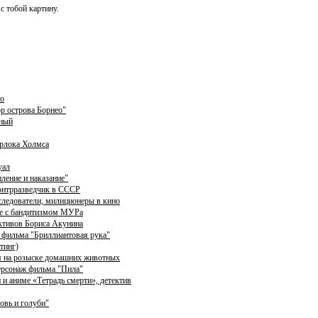
с тобой картину.
но
ор острова Борнео"
зный
рлока Холмса
уал
ление и наказание"
контрразведчик в СССР
следователи, милиционеры в кино
бе с бандитизмом МУРа
ективов Бориса Акунина
 фильма "Бриллиантовая рука"
тинг)
ся на розыске домашних животных
персонаж фильма "Пила"
 и аниме «Тетрадь смерти», детектив
овь и голуби"