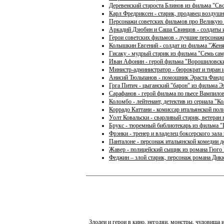
Деревенский староста Блинов из фильма "Св
Карл Фредриксен - старик, продавец воздуш
Персонажи советских фильмов про Великую
Аркадий Дзюбин и Саша Свинцов - солдаты 
Герои советских фильмов - лучшие персонаж
Колышкин Евгений - солдат из фильма "Жен
Гисаку - мудрый старик из фильма "Семь са
Иван Афонин - герой фильма "Ворошиловски
Министр-администратор - бюрократ и тиран 
Анисий Тюльпанов - помошник Эраста Фандор
Грга Питич - цыганский "барон" из фильма 
Сарафанов - герой фильма по пьесе Вампило
Коломбо - лейтенант, детектив из сериала "К
Коррадо Каттани - комиссар итальянской пол
Уолт Ковальски - сварливый старик, ветеран
Брукс - тюремный библиотекарь из фильма 
Фрэнки - тренер и владелец боксерского зал
Панталоне - персонаж итальянской комедии де
Жавер - полицейский сыщик из романа Гюго
Феджин – злой старик, персонаж романа Дик
Злодеи и герои в кино, негодяи, монстры, чудовища