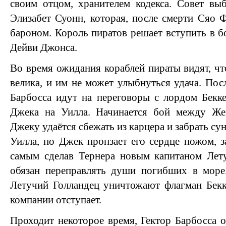
своим отцом, хранителем кодекса. Совет вы
Элизабет Суонн, которая, после смерти Сяо Ф
бароном. Король пиратов решает вступить в б
Дейви Джонса.
Во время ожидания кораблей пираты видят, чт
велика, и им не может улыбнуться удача. Пос
Барбосса идут на переговоры с лордом Бекке
Джека на Уилла. Начинается бой между Же
Джеку удаётся сбежать из карцера и забрать су
Уилла, но Джек пронзает его сердце ножом, з
самым сделав Тернера новым капитаном Лету
обязан переправлять души погибших в мор
Летучий Голландец уничтожают флагман Бекк
компании отступает.
Проходит некоторое время, Гектор Барбосса 