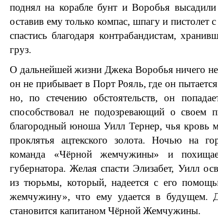
поднял на корабле бунт и Воробья высадили
оставив ему только компас, шпагу и пистолет с
спастись благодаря контрабандистам, хранив
груз.
О дальнейшей жизни Джека Воробья ничего не 
он не прибывает в Порт Рояль, где он пытается
но, по стечению обстоятельств, он попада
способствовал не подозревающий о своем п
благородный юноша Уилл Тернер, чья кровь м
проклятья ацтекского золота. Ночью на го
команда «Чёрной жемчужины» и похищае
губернатора. Желая спасти Элизабет, Уилл о
из тюрьмы, который, надеется с его помощ
жемчужину», что ему удается в будущем. 
становится капитаном Чёрной Жемчужины.