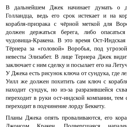
В дальнейшем Джек начинает думать о д
Голландца, ведь его срок истекает и на ко
корабля-призрака с чёрной меткой для Во
должен держаться берега, либо опасатьс
чудовища-Кракена. В это время Ост-Индская
Тёрнера за «головой» Воробья, под угрозой
невесты Элизабет. В лице Тернера Джек види
заключает с ним сделку и посылает его на Лету
У Джека есть рисунок ключа от сундука, где л
Уилл же должен похитить сам ключ с корабл
находит сундук, но из-за разразившейся схв
переходит в руки ост-индской компании, тем
переходит в подчинение лорду Беккету.
Планы Джека опять проваливаются, его кора
Джонсом Кракен. Подвергшаяся нападе