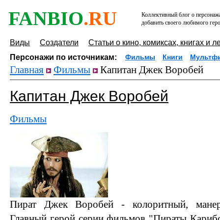
FANBIO
.RU
Коллективный блог о персонажа
добавить своего любимого геро
Виды
Создатели
Статьи о кино, комиксах, книгах и л
Персонажи по источникам:
Фильмы
Книги
Мультф
Главная
Фильмы
Капитан Джек Воробей
Капитан Джек Воробей
Фильмы
Пират Джек Воробей - колоритный, манер
Главный герой серии фильмов "Пираты Кариб