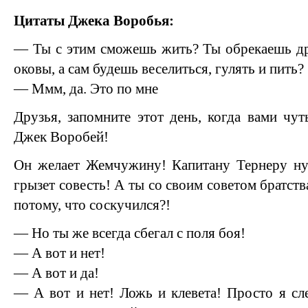
Цитаты Джека Воробья:
— Ты с этим сможешь жить? Ты обрекаешь др
оковы, а сам будешь веселиться, гулять и пить?
— Ммм, да. Это по мне
Друзья, запомните этот день, когда вами чу
Джек Воробей!
Он желает Жемчужину! Капитану Тернеру н
грызет совесть! А ты со своим советом братств
потому, что соскучился?!
— Но ты же всегда сбегал с поля боя!
— А вот и нет!
— А вот и да!
— А вот и нет! Ложь и клевета! Просто я сл