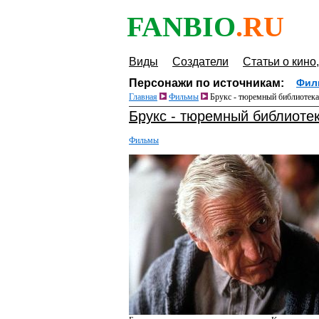
FANBIO
.RU
Виды
Создатели
Статьи о кино,
Персонажи по источникам:
Фил
Главная
Фильмы
Брукс - тюремный библиотека
Брукс - тюремный библиоте
Фильмы