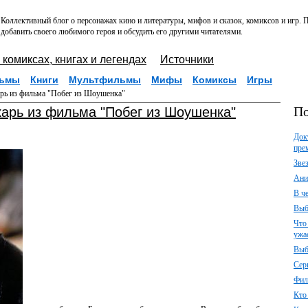
Коллективный блог о персонажах кино и литературы, мифов и сказок, комиксов и игр.
добавить своего любимого героя и обсудить его другими читателями.
 комиксах, книгах и легендах
Источники
ьмы
Книги
Мультфильмы
Мифы
Комиксы
Игры
рь из фильма "Побег из Шоушенка"
По
карь из фильма "Побег из Шоушенка"
Док
пре
Зве
Ани
В ч
Выб
Что
ужа
Выб
Сер
Фил
Кто