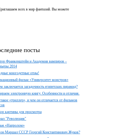
 Приглашаем всех в мир фантазий. Вы можете
следние посты
тор Франкенштейн и Академия вампиров –
мьеры 2014
здные многодетные отцы!
мационный фильм «Университет монстров»
ем заключается загадочность египетских пирамид?
ираем электронную книгу. Особенности и отличия.
 такое «триллер», и чем он отличается от фильмов
сов
ор картины для просмотра
иал "Революция"
ьм «Напролом»
 он Маршал СССР Георгий Константинович Жуков?