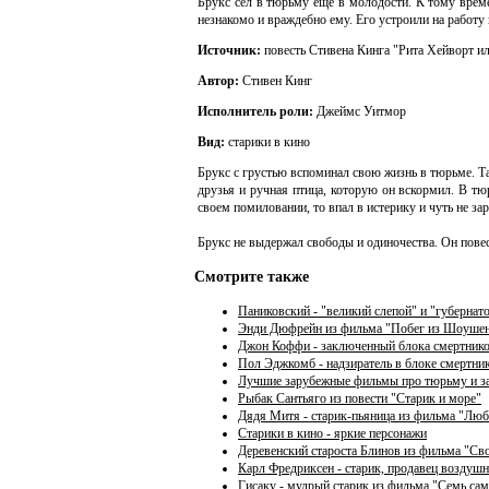
Брукс сел в тюрьму еще в молодости. К тому време
незнакомо и враждебно ему. Его устроили на работу
Источник:
повесть Стивена Кинга "Рита Хейворт и
Автор:
Стивен Кинг
Исполнитель роли:
Джеймс Уитмор
Вид:
старики в кино
Брукс с грустью вспоминал свою жизнь в тюрьме. Т
друзья и ручная птица, которую он вскормил. В тю
своем помиловании, то впал в истерику и чуть не за
Брукс не выдержал свободы и одиночества. Он повес
Смотрите также
Паниковский - "великий слепой" и "губернат
Энди Дюфрейн из фильма "Побег из Шоуше
Джон Коффи - заключенный блока смертнико
Пол Эджкомб - надзиратель в блоке смертни
Лучшие зарубежные фильмы про тюрьму и 
Рыбак Сантьяго из повести "Старик и море"
Дядя Митя - старик-пьяница из фильма "Люб
Старики в кино - яркие персонажи
Деревенский староста Блинов из фильма "Св
Карл Фредриксен - старик, продавец воздуш
Гисаку - мудрый старик из фильма "Семь са