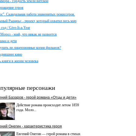
имора - гордость земли вятской
вращение героя
ос". Скандальная работа знаменитых режиссеров.
мный Рыцарь» - проект, который охватил весь мир
год / Give-It-a-Year
 Мороз - миф, что никак не развеется
лама и дети
упать ли лицензионные копии фильмов?
одняшнее кино
ь книги в жизни человека
пулярные персонажи
ений Базаров - герой романа «Отцы и дети»
Действие романа происходит летом 1859
года. Моло...
ений Онегин - характеристика героя
Евгений Онегин — герой романа в стихах