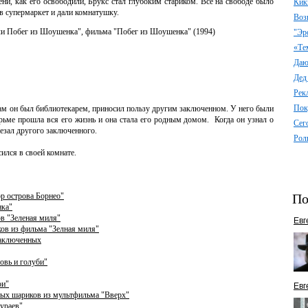
ни, как его освободили, Брукс стал глубоким стариком. Все на свободе было
Кик
 в супермаркет и дали комнатушку.
Воз
ли Побег из Шоушенка", фильма "Побег из Шоушенка" (1994)
"Эр
«Те
Даю 
Дед
Рек
Пок
ам он был библиотекарем, приносил пользу другим заключенном. У него были
рьме прошла вся его жизнь и она стала его родным домом. Когда он узнал о
Сег
резал другого заключенного.
Рол
ился в своей комнате.
По
ор острова Борнео"
нка"
в "Зеленая миля"
Евг
ков из фильма "Зелная миля"
заключенных
овь и голуби"
ои"
Евг
ных шариков из мультфильма "Вверх"
мураев"