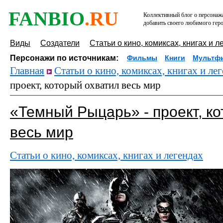
FANBIO
.RU
Коллективный блог о персонажа
добавить своего любимого геро
Виды
Создатели
Статьи о кино, комиксах, книгах и л
Персонажи по источникам:
Фильмы
Книги
Мультф
Главная
Статьи о кино, комиксах, книгах и ле
проект, который охватил весь мир
«Темный Рыцарь» - проект, к
весь мир
Статьи о кино, комиксах, книгах и легендах