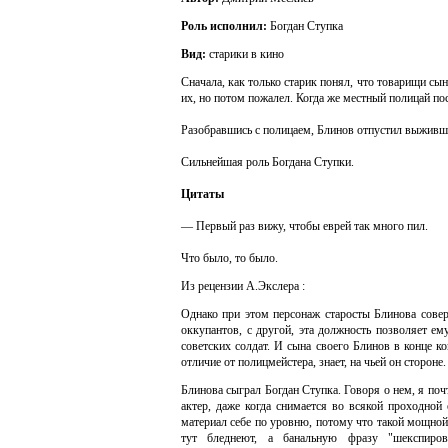
Роль исполнил:
Богдан Ступка
Вид:
старики в кино
Сначала, как только старик понял, что товарищи сын
их, но потом пожалел. Когда же местный полицай пос
Разобравшись с полицаем, Блинов отпустил выживше
Сильнейшая роль Богдана Ступки.
Цитаты
— Первый раз вижу, чтобы еврей так много пил.
Что было, то было.
Из рецензии А.Экслера :
Однако при этом персонаж старосты Блинова сове
оккупантов, с другой, эта должность позволяет е
советских солдат. И сына своего Блинов в конце к
отличие от полицмейстера, знает, на чьей он стороне.
Блинова сыграл Богдан Ступка. Говоря о нем, я поч
актер, даже когда снимается во всякой проходной
материал себе по уровню, потому что такой мощной
тут бледнеют, а банальную фразу "шекспиров