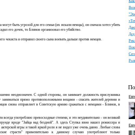
Кик
Воз
"Эр
«Те
а могут быть угрозой для его семьи (их искали немцы), он сначала хотел убить
Даю 
адил его дочек, то Блинов организовал его убийство.
Дед
го чекиста и отправил своего сына воевать дальше против немцев.
Рек
Пок
Сег
Рол
По
ршенно неоднозначен. С одной стороны, он занимает должность прислужника
Евг
му заниматься прямо противоположными вещами - спасать жителей деревни и
онцов снова отправляет в Советскую армию сражаться с немцами - Блинов, в
ти всегда употребляю превосходные степени, и это неудивительно - он великий
 ерунде вроде "Зайца над бездной". А здесь Ступка явно нашел режиссера и
Евг
 актерской игры и такой яркой роли я не видел уже очень давно. Любые слова
ские страсти" применительно к данному случаю употребляют только