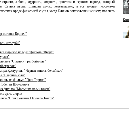
страсти, а боль, мудрость, хитрость, простота и героизм народа, который
м Ступка играет Блинова скупо, нетеатрально, а все эмоции персонажа
сплесках вроде финальной сцены, когда Блинов показал-таки чекисту, кто чего
Кап
ор острова Борнео"
овь и голуби"
ных шариков из мультфильма "Вверх"
мураев"
фильма "Старики - разбойники""
й стрелок"
Эмира Кустурицы "Черная кошка, белый кот"
ва "Старший сын"
 войны из фильма "Гран Торино"
"Побег из Шоушенка"
а из фильма "Малышка на миллион"
ль арте, старик
кенса "Приключения Оливера Твиста"