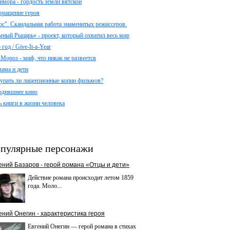
имора - гордость земли вятской
вращение героя
ос". Скандальная работа знаменитых режиссеров.
мный Рыцарь» - проект, который охватил весь мир
год / Give-It-a-Year
 Мороз - миф, что никак не развеется
лама и дети
упать ли лицензионные копии фильмов?
одняшнее кино
ь книги в жизни человека
пулярные персонажи
ений Базаров - герой романа «Отцы и дети»
Действие романа происходит летом 1859
года. Моло...
ений Онегин - характеристика героя
Евгений Онегин — герой романа в стихах