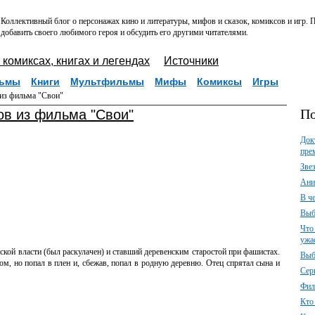
Коллективный блог о персонажах кино и литературы, мифов и сказок, комиксов и игр.
добавить своего любимого героя и обсудить его другими читателями.
 комиксах, книгах и легендах
Источники
ьмы
Книги
Мультфильмы
Мифы
Комиксы
Игры
 из фильма "Свои"
По
ов из фильма "Свои"
Док
пре
Зве
Ани
В ч
Выб
Что
ужа
тской власти (был раскулачен) и ставший деревенским старостой при фашистах.
Выб
м, но попал в плен и, сбежав, попал в родную деревню. Отец спрятал сына и
Сер
Фил
Кто