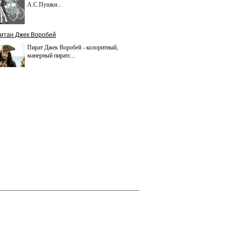
А.С.Пушки...
итан Джек Воробей
Пират Джек Воробей - колоритный,
манерный пиратс...