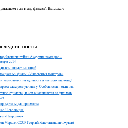
 Приглашаем всех в мир фантазий. Вы можете
следние посты
тор Франкенштейн и Академия вампиров –
мьеры 2014
здные многодетные отцы!
мационный фильм «Университет монстров»
ем заключается загадочность египетских пирамид?
ираем электронную книгу. Особенности и отличия.
 такое «триллер», и чем он отличается от фильмов
сов
ор картины для просмотра
иал "Революция"
ьм «Напролом»
 он Маршал СССР Георгий Константинович Жуков?