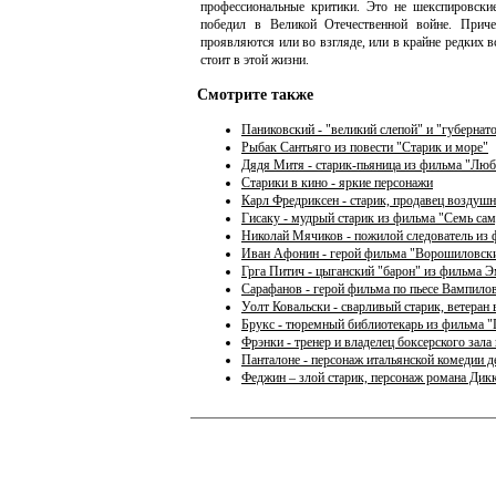
профессиональные критики. Это не шекспировские 
победил в Великой Отечественной войне. Приче
проявляются или во взгляде, или в крайне редких в
стоит в этой жизни.
Смотрите также
Паниковский - "великий слепой" и "губернат
Рыбак Сантьяго из повести "Старик и море"
Дядя Митя - старик-пьяница из фильма "Люб
Старики в кино - яркие персонажи
Карл Фредриксен - старик, продавец воздуш
Гисаку - мудрый старик из фильма "Семь са
Николай Мячиков - пожилой следователь из 
Иван Афонин - герой фильма "Ворошиловски
Грга Питич - цыганский "барон" из фильма 
Сарафанов - герой фильма по пьесе Вампило
Уолт Ковальски - сварливый старик, ветеран
Брукс - тюремный библиотекарь из фильма 
Фрэнки - тренер и владелец боксерского зал
Панталоне - персонаж итальянской комедии де
Феджин – злой старик, персонаж романа Дик