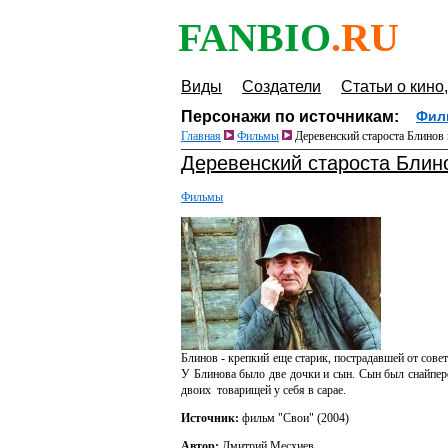
FANBIO
.RU
Виды
Создатели
Статьи о кино,
Персонажи по источникам:
Фил
Главная
Фильмы
Деревенский староста Блинов
Деревенский староста Блин
Фильмы
Блинов - крепкий еще старик, пострадавшей от сове
У Блинова было две дочки и сын. Сын был снайперо
двоих товарищей у себя в сарае.
Источник:
фильм "Свои" (2004)
Автор:
Дмитрий Месхиев