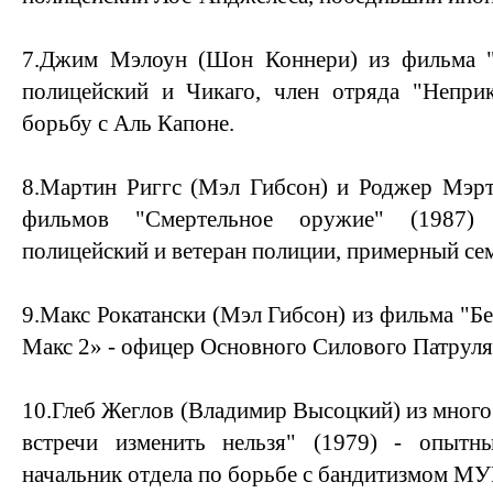
7.Джим Мэлоун (Шон Коннери) из фильма "
полицейский и Чикаго, член отряда "Неприк
борьбу с Аль Капоне.
8.Мартин Риггс (Мэл Гибсон) и Роджер Мэрт
фильмов "Смертельное оружие" (1987)
полицейский и ветеран полиции, примерный се
9.Макс Рокатански (Мэл Гибсон) из фильма "Б
Макс 2» - офицер Основного Силового Патруля
10.Глеб Жеглов (Владимир Высоцкий) из мног
встречи изменить нельзя" (1979) - опытны
начальник отдела по борьбе с бандитизмом МУ