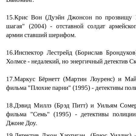
15.Крис Вон (Дуэйн Джонсон по прозвищу 
шагая" (2004) - отставной солдат армейско
армии ставший шерифом.
16.Инспектор Лестрейд (Борислав Брондуко
Холмсе - недалекий, но энергичный детектив С
17.Маркус Бёрнетт (Мартин Лоуренс) и Ма
фильма "Плохие парни" (1995) - детективы по
18.Дэвид Миллз (Брэд Питт) и Уильям Соме
фильма "Семь" (1995) - детективы полиции
Джоне Доу.
19.Детектив Джон Хартиган
(Брюс Уиллис) -