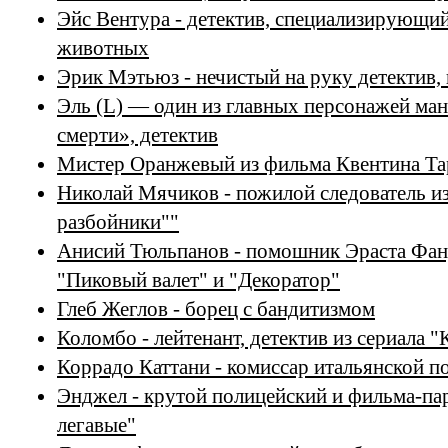
Эйс Вентура - детектив, специализирующи
животных
Эрик Мэтьюз - нечистый на руку детектив,
Эль (L) — один из главных персонажей ман
смерти», детектив
Мистер Оранжевый из фильма Квентина Та
Николай Мячиков - пожилой следователь из
разбойники""
Анисий Тюльпанов - помошник Эраста Фан
"Пиковый валет" и "Декоратор"
Глеб Жеглов - борец с бандитизмом
Коломбо - лейтенант, детектив из сериала 
Коррадо Каттани - комиссар итальянской п
Энджел - крутой полицейский и фильма-па
легавые"