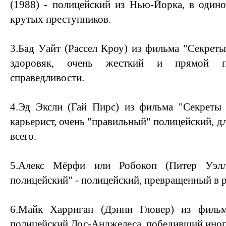
(1988) - полицейский из Нью-Йорка, в оди
крутых преступников.
3.Бад Уайт (Рассел Кроу) из фильма "Секреты
здоровяк, очень жесткий и прямой п
справедливости.
4.Эд Эксли (Гай Пирс) из фильма "Секреты 
карьерист, очень "правильный" полицейский, д
всего.
5.Алекс Мёрфи или Робокоп (Питер Уэлл
полицейский" - полицейский, превращенный в р
6.Майк Харриган (Дэнни Гловер) из филь
полицейский Лос-Анджелеса, победивший иноп