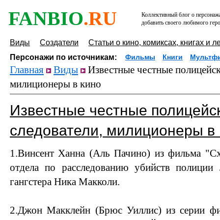
FANBIO
.RU
Коллективный блог о персонажа
добавить своего любимого геро
Виды
Создатели
Статьи о кино, комиксах, книгах и л
Персонажи по источникам:
Фильмы
Книги
Мультф
Главная
Виды
Известные честные полицейски
милиционеры в кино
Известные честные полицейск
следователи, милиционеры в 
1.Винсент Ханна (Аль Пачино) из фильма "Схв
отдела по расследованию убийств полиции
гангстера Ника Макколи.
2.Джон Макклейн (Брюс Уиллис) из серии ф