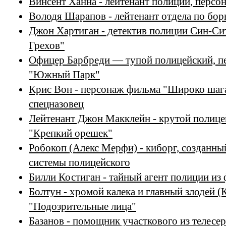
Винсент Ханна - лейтенант полиции, персо
Володя Шарапов - лейтенант отдела по бо
Джон Хартиган - детектив полиции Син-Си
Грехов"
Офицер Барбреди — тупой полицейский, п
"Южный Парк"
Крис Вон - персонаж фильма "Широко шаг
спецназовец
Лейтенант Джон Макклейн - крутой полице
"Крепкий орешек"
Робокоп (Алекс Мерфи) - киборг, созданны
системы полицейского
Билли Костиган - тайный агент полиции из
Болтун - хромой калека и главный злодей (
"Подозрительные лица"
Базанов - помощник участкового из телесе