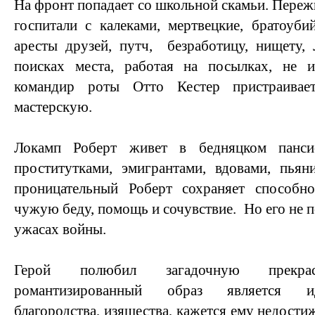
На фронт попадает со школьной скамьи. Пережи
госпитали с калеками, мертвецкие, братоуби
аресты друзей, путч, безработицу, нищету,
поисках места, работая на посылках, не 
командир роты Отто Кестер пристраивае
мастерскую.
Локамп Роберт живет в бедняцком панси
проститутками, эмигрантами, вдовами, пья
проницательный Роберт сохраняет способн
чужую беду, помощь и сочувствие. Но его не 
ужасах войны.
Герой полюбил загадочную прекр
романтизированный образ является ид
благородства, изящества, кажется ему недости