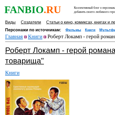
FANBIO
.RU
Коллективный блог о персонажа
добавить своего любимого геро
Виды
Создатели
Статьи о кино, комиксах, книгах и л
Персонажи по источникам:
Фильмы
Книги
Мультф
Главная
Книги
Роберт Локамп - герой роман
Роберт Локамп - герой роман
товарища"
Книги