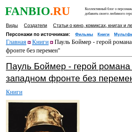
FANBIO
.RU
Коллективный блог о персонажа
добавить своего любимого геро
Виды
Создатели
Статьи о кино, комиксах, книгах и л
Персонажи по источникам:
Фильмы
Книги
Мультф
Главная
Книги
Пауль Боймер - герой романа
фронте без перемен"
Пауль Боймер - герой романа
западном фронте без переме
Книги