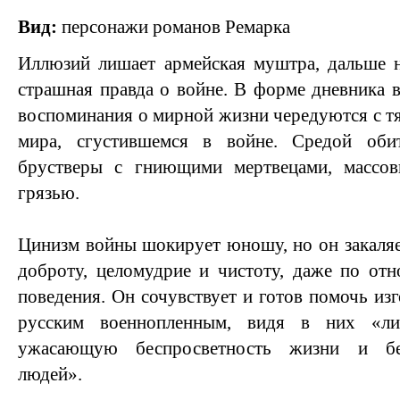
Вид:
персонажи романов Ремарка
Иллюзий лишает армейская муштра, дальше н
страшная правда о войне. В форме дневника в
воспоминания о мирной жизни чередуются с т
мира, сгустившемся в войне. Средой обит
брустверы с гниющими мертвецами, массов
грязью.
Цинизм войны шокирует юношу, но он закаля
доброту, целомудрие и чистоту, даже по от
поведения. Он сочувствует и готов помочь и
русским военнопленным, видя в них «л
ужасающую беспросветность жизни и бе
людей».