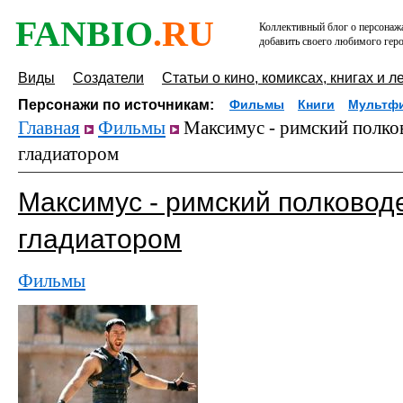
FANBIO
.RU
Коллективный блог о персонажа
добавить своего любимого геро
Виды
Создатели
Статьи о кино, комиксах, книгах и л
Персонажи по источникам:
Фильмы
Книги
Мультф
Главная
Фильмы
Максимус - римский полко
гладиатором
Максимус - римский полковод
гладиатором
Фильмы