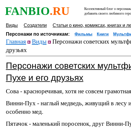
FANBIO
.RU
Коллективный блог о персонажа
добавить своего любимого геро
Виды
Создатели
Статьи о кино, комиксах, книгах и л
Персонажи по источникам:
Фильмы
Книги
Мультф
Главная
Виды
Персонажи советских мультфи
друзьях
Персонажи советских мультф
Пухе и его друзьях
Сова - красноречивая, хотя не совсем грамотная
Винни-Пух - наглый медведь, живущий в лесу 
особенно мед.
Пятачок - маленький поросенок, друг Винни-П