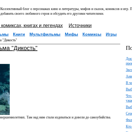
Коллективный блог о персонажах кино и литературы, мифов и сказок, комиксов и игр.
добавить своего любимого героя и обсудить его другими читателями.
 комиксах, книгах и легендах
Источники
ьмы
Книги
Мультфильмы
Мифы
Комиксы
Игры
а "Дикость"
По
ьма "Дикость"
Док
пре
Зве
Ани
В ч
Выб
Что
ужа
Выб
Сер
вершеннолетних. Там над ним стали издеваться и довели до самоубийства.
Фил
Кто