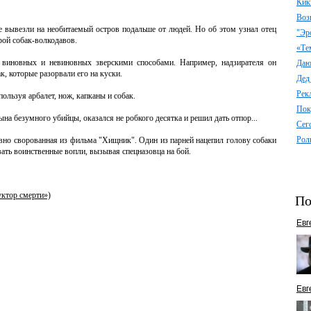
Кик
Воз
е вывезли на необитаемый остров подальше от людей. Но об этом узнал отец
"Эр
рой собак-волкодавов.
«Те
 виновных и невиновных зверскими способами. Например, надзирателя он
Даю 
к, которые разорвали его на куски.
Дед
Рек
ользуя арбалет, нож, капканы и собак.
Пок
ына безумного убийцы, оказался не робкого десятка и решил дать отпор...
Сег
Рол
вно сворованная из фильма "Хищник". Один из парней нацепил голову собаки
давать воинственные вопли, вызывая спецназовца на бой.
ктор смерти»)
По
Евг
Евг