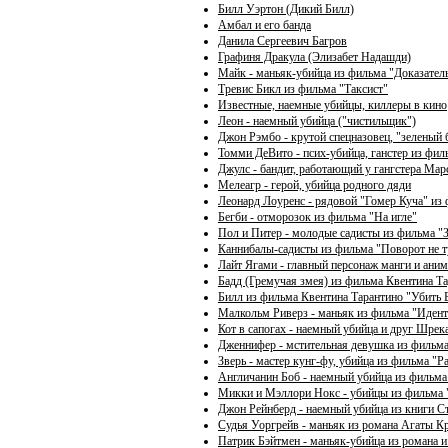
Билл Уэртон (Дикий Билл)
Амбал и его банда
Данила Сергеевич Багров
Графиня Дракула (Элизабет Надашди)
Майк - маньяк-убийца из фильма "Доказател
Тревис Бикл из фильма "Таксист"
Известные, наемные убийцы, киллеры в кино
Леон - наемный убийца ("чистильщик")
Джон Рэмбо - крутой спецназовец, "зеленый б
Томми ДеВито - псих-убийца, ганстер из фил
Джулс - бандит, работающий у гангстера Мар
Мелеагр - герой, убийца родного дяди
Леонард Лоуренс - рядовой "Гомер Куча" из
Бегби - отморозок из фильма "На игле"
Пол и Питер - молодые садисты из фильма "
Каннибалы-садисты из фильма "Поворот не т
Лайт Ягами - главный персонаж манги и аним
Бадд (Гремучая змея) из фильма Квентина Т
Билл из фильма Квентина Тарантино "Убить 
Малкольм Риверз - маньяк из фильма "Иден
Кот в сапогах - наемный убийца и друг Шрек
Дженнифер - мстительная девушка из фильм
Зверь - мастер кунг-фу, убийца из фильма "Р
Англичанин Боб - наемный убийца из фильм
Микки и Мэллори Нокс - убийцы из фильма
Джон Рейнберд - наемный убийца из книги 
Судья Уоргрейв - маньяк из романа Агаты Кр
Патрик Бэйтмен - маньяк-убийца из романа 