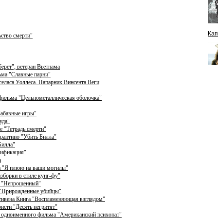
Кап
ьство смерти"
ерет", ветеран Вьетнама
ьма "Славные парни"
селаса Уоллеса. Напарник Винсента Веги
 фильма "Цельнометаллическая оболочка"
Забавные игры"
уда"
е "Тетрадь смерти"
арантино "Убить Билла"
Билла"
тификация"
а
а "Я плюю на ваши могилы"
азборки в стиле кунг-фу"
а "Непрощенный"
 "Прирожденные убийцы"
Стивена Кинга "Воспламеняющая взглядом"
исти "Десять негритят"
и одноименного фильма "Американский психопат"