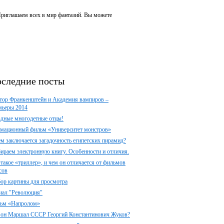
 Приглашаем всех в мир фантазий. Вы можете
следние посты
тор Франкенштейн и Академия вампиров –
мьеры 2014
здные многодетные отцы!
мационный фильм «Университет монстров»
ем заключается загадочность египетских пирамид?
ираем электронную книгу. Особенности и отличия.
 такое «триллер», и чем он отличается от фильмов
сов
ор картины для просмотра
иал "Революция"
ьм «Напролом»
 он Маршал СССР Георгий Константинович Жуков?