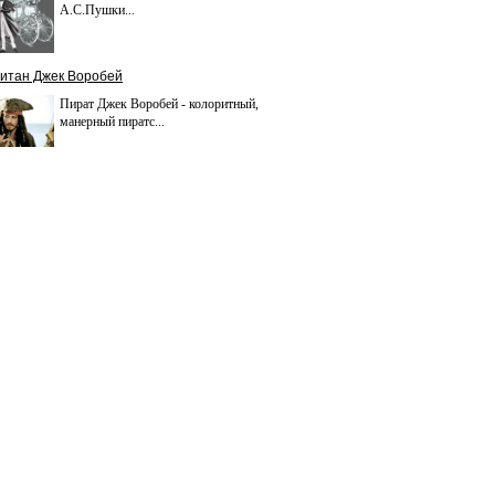
А.С.Пушки...
итан Джек Воробей
Пират Джек Воробей - колоритный,
манерный пиратс...