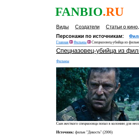
FANBIO
.RU
Виды
Создатели
Статьи о кино,
Персонажи по источникам:
Фил
Главная
Фильмы
Спецназовец-убийца из фильм
Спецназовец-убийца из фил
Фильмы
Сын жесткого спецназовца попал в колонию для несо
Источник:
фильм "Дикость" (2006)