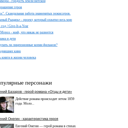
имора - гордость земли вятской
вращение героя
ос". Скандальная работа знаменитых режиссеров.
мный Рыцарь» - проект, который охватил весь мир
год / Give-It-a-Year
 Мороз - миф, что никак не развеется
лама и дети
упать ли лицензионные копии фильмов?
одняшнее кино
ь книги в жизни человека
пулярные персонажи
ений Базаров - герой романа «Отцы и дети»
Действие романа происходит летом 1859
года. Моло...
ений Онегин - характеристика героя
Евгений Онегин — герой романа в стихах