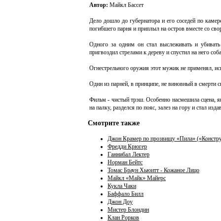
Автор:
Майкл Бассет
Дело дошло до губернатора и его соседей по камер
погибшего парня и приплыл на остров вместе со сво
Одного за одним он стал выслеживать и убивать
пригвоздил стрелами к дереву и спустил на него соба
Огнестрельного оружия этот мужик не применял, исп
Один из парней, в принципе, не виновный в смерти с
Фильм - чистый трэш. Особенно насмешила сцена, я
на палку, разделся по пояс, залез на гору и стал из
Смотрите также
Джон Крамер по прозвищу «Пила» («Констру
Фредди Крюгер
Ганнибал Лектер
Норман Бейтс
Томас Браун Хьюитт - Кожаное Лицо
Майкл «Майк» Майерс
Кукла Чаки
Баффало Билл
Джон Доу
Мистер Блондин
Клан Рорков