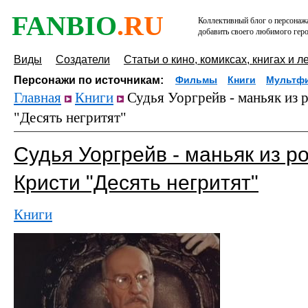
FANBIO
.RU
Коллективный блог о персонажа
добавить своего любимого геро
Виды
Создатели
Статьи о кино, комиксах, книгах и л
Персонажи по источникам:
Фильмы
Книги
Мультф
Главная
Книги
Судья Уоргрейв - маньяк из 
"Десять негритят"
Судья Уоргрейв - маньяк из р
Кристи "Десять негритят"
Книги