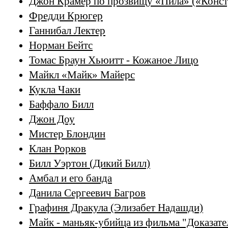
Джон Крамер по прозвищу «Пила» («Конст
Фредди Крюгер
Ганнибал Лектер
Норман Бейтс
Томас Браун Хьюитт - Кожаное Лицо
Майкл «Майк» Майерс
Кукла Чаки
Баффало Билл
Джон Доу
Мистер Блондин
Клан Рорков
Билл Уэртон (Дикий Билл)
Амбал и его банда
Данила Сергеевич Багров
Графиня Дракула (Элизабет Надашди)
Майк - маньяк-убийца из фильма "Доказате