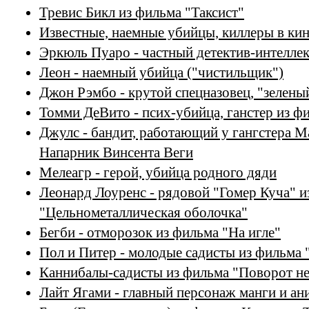
Тревис Бикл из фильма "Таксист"
Известные, наемные убийцы, киллеры в ки
Эркюль Пуаро - частный детектив-интелле
Леон - наемный убийца ("чистильщик")
Джон Рэмбо - крутой спецназовец, "зеленый
Томми ДеВито - псих-убийца, ганстер из ф
Джулс - бандит, работающий у гангстера М
Напарник Винсента Веги
Мелеагр - герой, убийца родного дяди
Леонард Лоуренс - рядовой "Гомер Куча" и
"Цельнометаллическая оболочка"
Бегби - отморозок из фильма "На игле"
Пол и Питер - молодые садисты из фильма 
Каннибалы-садисты из фильма "Поворот не
Лайт Ягами - главный персонаж манги и ан