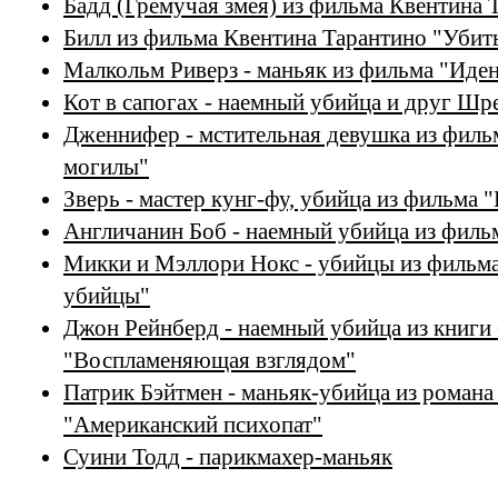
Бадд (Гремучая змея) из фильма Квентина 
Билл из фильма Квентина Тарантино "Убит
Малкольм Риверз - маньяк из фильма "Иде
Кот в сапогах - наемный убийца и друг Шр
Дженнифер - мстительная девушка из филь
могилы"
Зверь - мастер кунг-фу, убийца из фильма 
Англичанин Боб - наемный убийца из фил
Микки и Мэллори Нокс - убийцы из филь
убийцы"
Джон Рейнберд - наемный убийца из книги
"Воспламеняющая взглядом"
Патрик Бэйтмен - маньяк-убийца из роман
"Американский психопат"
Суини Тодд - парикмахер-маньяк