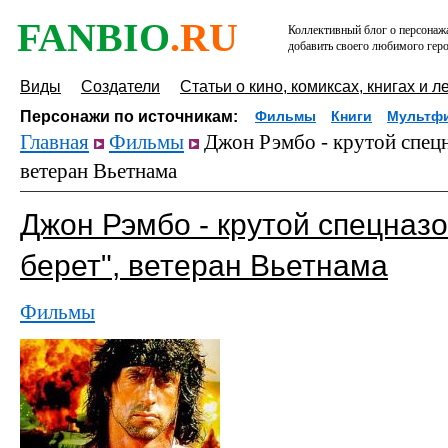
FANBIO
.RU
Коллективный блог о персонажа
добавить своего любимого геро
Виды
Создатели
Статьи о кино, комиксах, книгах и л
Персонажи по источникам:
Фильмы
Книги
Мультф
Главная
Фильмы
Джон Рэмбо - крутой спецн
ветеран Вьетнама
Джон Рэмбо - крутой спецназо
берет", ветеран Вьетнама
Фильмы