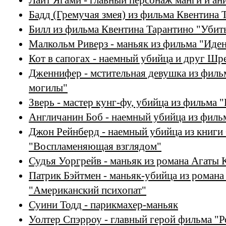
Лайт Ягами - главный персонаж манги и ан
Бадд (Гремучая змея) из фильма Квентина 
Билл из фильма Квентина Тарантино "Убит
Малкольм Риверз - маньяк из фильма "Иде
Кот в сапогах - наемный убийца и друг Шр
Дженнифер - мстительная девушка из филь
могилы"
Зверь - мастер кунг-фу, убийца из фильма 
Англичанин Боб - наемный убийца из фил
Джон Рейнберд - наемный убийца из книги
"Воспламеняющая взглядом"
Судья Уоргрейв - маньяк из романа Агаты 
Патрик Бэйтмен - маньяк-убийца из роман
"Американский психопат"
Суини Тодд - парикмахер-маньяк
Уолтер Спэрроу - главный герой фильма "Р