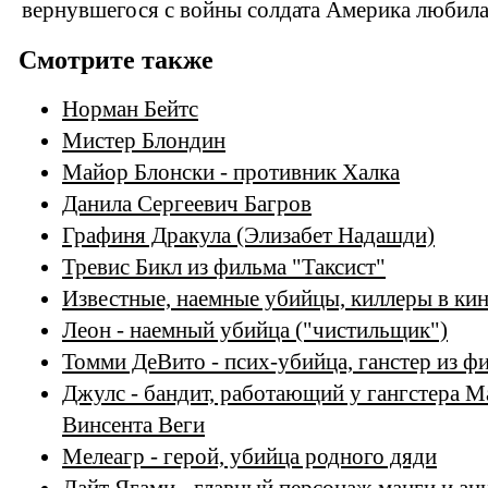
вернувшегося с войны солдата Америка любила 
Смотрите также
Норман Бейтс
Мистер Блондин
Майор Блонски - противник Халка
Данила Сергеевич Багров
Графиня Дракула (Элизабет Надашди)
Тревис Бикл из фильма "Таксист"
Известные, наемные убийцы, киллеры в ки
Леон - наемный убийца ("чистильщик")
Томми ДеВито - псих-убийца, ганстер из ф
Джулс - бандит, работающий у гангстера М
Винсента Веги
Мелеагр - герой, убийца родного дяди