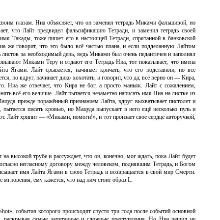
своим глазам. Ниа объясняет, что он заменил тетрадь Миками фальшивой, но
ет, что Лайт предвидел фальсификацию Тетради, и заменил тетрадь своей
 имя Такады, тоже пишет его в настоящей Тетради, спрятанной в банковской
иа же говорит, что это было всё частью плана, и если подделанную Лайтом
ь листок за необходимый день, ведь Миками был очень педантичен и заполнял
товывают Миками Теру и отдают его Тетрадь Ниа, тот показывает, что имена
та Ягами. Лайт срывается, начинает кричать, что его подставили, но все
ся, но вдруг, начинает дико хохотать, и говорит, что да, всё верно он — Кира,
о. Ниа же отвечает, что Кира не бог, а просто маньяк. Лайт с сожалением,
онять всё его величие. Лайт пытается незаметно написать имя Ниа на листке из
Мацуда прежде поражённый признанием Лайта, вдруг выхватывает пистолет и
я, пытается писать кровью, но Мацуда выпускает в него ещё несколько пуль и
ют. Лайт хрипит — «Миками, помоги!», и тот пронзает свое сердце авторучкой,
 на высокой трубе и рассуждает, что он, конечно, мог ждать, пока Лайт будет
согласно негласному договору между человеком, поднявшим Тетрадь, и Богом
сывает имя Лайта Ягами в свою Тетрадь и возвращается в свой мир Смерти.
е мгновения, ему кажется, что над ним стоит образ L.
hot», события которого происходят спустя три года после событий основной
L, раскрывая самые запутанные и сложные преступления. Но Ниа решил не