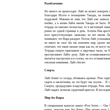
Разоблачение
Но ничего не происходит. Лайт не может поверить 
благодаря Мэлло и похищению Такады, он понима
подделкой. Миками не зная, что Лайт уже записал
ячейке, а в копии Лайта имени Такады не было. Н
тетрадь он заменил полностью, то в настоящей лиш
ровно по одной странице в день. Агенты Ниа арес
всех присутствующих записаны, но нет имени Лай
понимают, что Кира раскрыт. Потом Лайт успокаивает
но никто не смог бы так изменить мир, кроме нег
отмечает, что такие низкие люди как он, не могут п
Тетради смерти спрятанном в наручных часах, но 
простреливает Лайту руку. Лайт не останавливаетс
пытается выстрелить и в голову, но его останавлива
отвлекая внимания. Лайт сбегает.
Смерть
Лайт бежит со склада, обливаясь кровью. Рюк сидит
сидеть в заключении, но это будет так скучно… И 
Смерти, предыдущим владельцем тетради, Рюк запи
Лайт падает, испытав сердечный приступ. В последни
Мир без Киры
В специальном выпуске манги «Post Series — One S
манги, показан мир без Киры. Ниа играет роль 