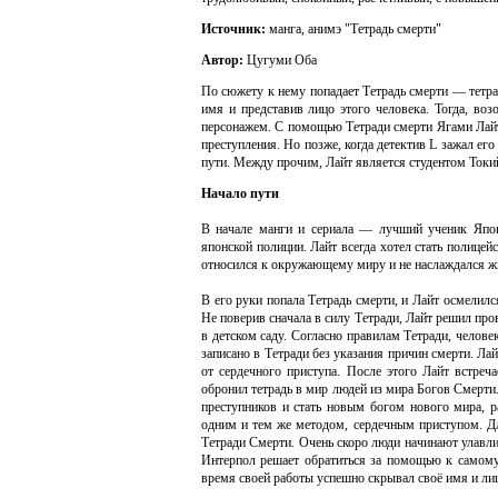
Источник:
манга, анимэ "Тетрадь смерти"
Автор:
Цугуми Оба
По сюжету к нему попадает Тетрадь смерти — тетра
имя и представив лицо этого человека. Тогда, в
персонажем. С помощью Тетради смерти Ягами Лайт 
преступления. Но позже, когда детектив L зажал его 
пути. Между прочим, Лайт является студентом Токий
Начало пути
В начале манги и сериала — лучший ученик Япон
японской полиции. Лайт всегда хотел стать полицей
относился к окружающему миру и не наслаждался жи
В его руки попала Тетрадь смерти, и Лайт осмелил
Не поверив сначала в силу Тетради, Лайт решил про
в детском саду. Согласно правилам Тетради, человек
записано в Тетради без указания причин смерти. Лай
от сердечного приступа. После этого Лайт встреч
обронил тетрадь в мир людей из мира Богов Смерти.
преступников и стать новым богом нового мира, р
одним и тем же методом, сердечным приступом. Для
Тетради Смерти. Очень скоро люди начинают улавли
Интерпол решает обратиться за помощью к самому
время своей работы успешно скрывал своё имя и лиц