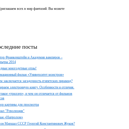
 Приглашаем всех в мир фантазий. Вы можете
следние посты
тор Франкенштейн и Академия вампиров –
мьеры 2014
здные многодетные отцы!
мационный фильм «Университет монстров»
ем заключается загадочность египетских пирамид?
ираем электронную книгу. Особенности и отличия.
 такое «триллер», и чем он отличается от фильмов
сов
ор картины для просмотра
иал "Революция"
ьм «Напролом»
 он Маршал СССР Георгий Константинович Жуков?