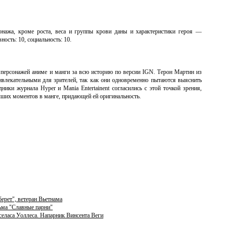
нажа, кроме роста, веса и группы крови даны и характеристики героя —
ность: 10, социальность: 10.
 персонажей аниме и манги за всю историю по версии IGN. Терон Мартин из
влекательными для зрителей, так как они одновременно пытаются выяснить
ники журнала Hyper и Mania Entertainent согласились с этой точкой зрения,
учших моментов в манге, придающей ей оригинальность.
ерет", ветеран Вьетнама
ьма "Славные парни"
селаса Уоллеса. Напарник Винсента Веги