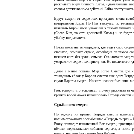
раскрывать миру личность Киры, и даже больше, воо
словам детектива из-за действий Лайта преступность
Вдруг смерти от сердечных приступов снова возо
возвращении Киры. Но Ниа выступил по телевиден
называть Кирой из-за уважения к такому умному и
(Cheap Kira, то есть «дешевый Кира») и не будет 
убийцу-подражателя.
Позже показана телепередача, где ведут спор стор
стариков, поможет стране, освободив от такого с
незачем жить без цели и смысла. Они ломают защитн
умирают от сердечных приступов. Но после этого «
Далее в манге показан Мир Богов Смерти, где к
тринадцать яблок у Короля смерти ещё одну Тетрад
скуки Царства смерти. Но этот человек был лишь мес
Рюк говорит, что вспомнил, что ему рассказывал ч
крепкой волей может использовать Тетрадь смерти и
Судьба после смерти
По одному из правил Тетради смерти использу
полнометражному special-аниме «Тетрадь смерти - 
Рюку приходит неназванный Бог смерти, просящий 
яблоко, пересказывает события сериала, а после 
понять, что этот Бог смерти был Лайтом.