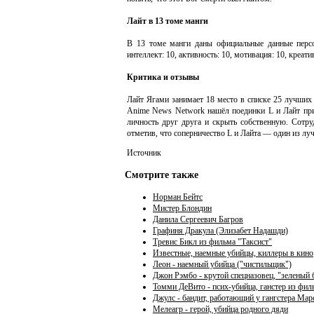
Лайт в 13 томе манги
В 13 томе манги даны официальные данные персо
интеллект: 10, активность: 10, мотивация: 10, креатив
Критика и отзывы
Лайт Ягами занимает 18 место в списке 25 лучших
Anime News Network нашёл поединки L и Лайт при
личность друг друга и скрыть собственную. Сотруд
отметив, что соперничество L и Лайта — один из л
Источник
Смотрите также
Норман Бейтс
Мистер Блондин
Данила Сергеевич Багров
Графиня Дракула (Элизабет Надашди)
Тревис Бикл из фильма "Таксист"
Известные, наемные убийцы, киллеры в кино
Леон - наемный убийца ("чистильщик")
Джон Рэмбо - крутой спецназовец, "зеленый б
Томми ДеВито - псих-убийца, ганстер из фил
Джулс - бандит, работающий у гангстера Мар
Мелеагр - герой, убийца родного дяди