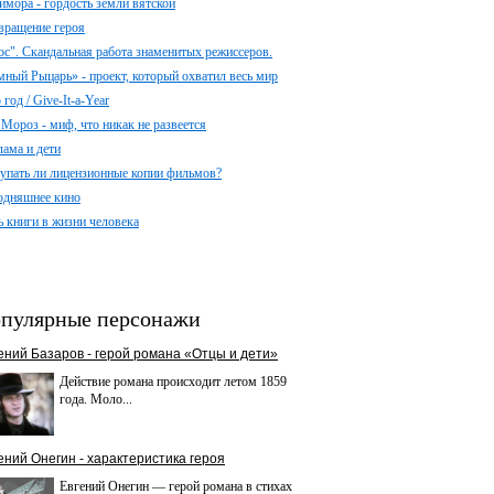
имора - гордость земли вятской
вращение героя
ос". Скандальная работа знаменитых режиссеров.
мный Рыцарь» - проект, который охватил весь мир
год / Give-It-a-Year
 Мороз - миф, что никак не развеется
лама и дети
упать ли лицензионные копии фильмов?
одняшнее кино
ь книги в жизни человека
пулярные персонажи
ений Базаров - герой романа «Отцы и дети»
Действие романа происходит летом 1859
года. Моло...
ений Онегин - характеристика героя
Евгений Онегин — герой романа в стихах