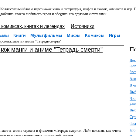
Коллективный блог о персонажах кино и литературы, мифов и сказок, комиксов и игр.
добавить своего любимого героя и обсудить его другими читателями.
 комиксах, книгах и легендах
Источники
ьмы
Книги
Мультфильмы
Мифы
Комиксы
Игры
ерсонаж манги и аниме "Тетрадь смерти"
По
наж манги и аниме "Тетрадь смерти"
Док
пре
Зве
Ани
В ч
Выб
Что
ужа
Выб
Сер
Фил
Кто
манги, аниме-сериала и фильмов «Тетрадь смерти». Лайт показан, как очень
ным чувством справедливости молодой человек.