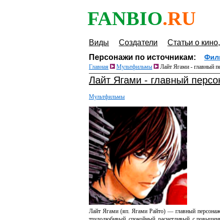
FANBIO
.RU
Виды
Создатели
Статьи о кино,
Персонажи по источникам:
Фил
Главная
Мультфильмы
Лайт Ягами - главный п
Лайт Ягами - главный персо
Мультфильмы
Лайт Ягами (яп. Ягами Райто) — главный персонаж 
трудолюбивый, спокойный, расчетливый, с повышен