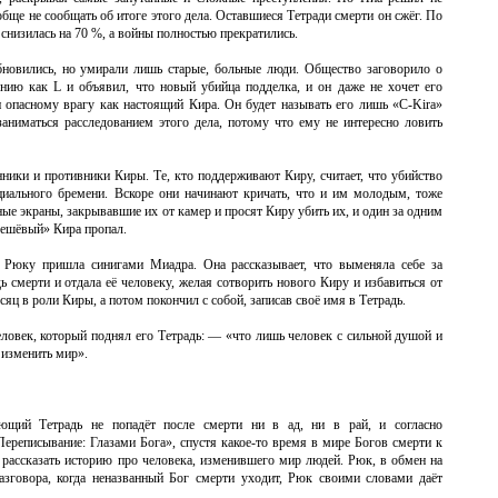
бще не сообщать об итоге этого дела. Оставшиеся Тетради смерти он сжёг. По
 снизилась на 70 %, а войны полностью прекратились.
бновились, но умирали лишь старые, больные люди. Общество заговорило о
ию как L и объявил, что новый убийца подделка, и он даже не хочет его
 опасному врагу как настоящий Кира. Он будет называть его лишь «C-Kira»
заниматься расследованием этого дела, потому что ему не интересно ловить
онники и противники Киры. Те, кто поддерживают Киру, считает, что убийство
оциального бремени. Вскоре они начинают кричать, что и им молодым, тоже
ые экраны, закрывавшие их от камер и просят Киру убить их, и один за одним
дешёвый» Кира пропал.
 Рюку пришла синигами Миадра. Она рассказывает, что выменяла себе за
ь смерти и отдала её человеку, желая сотворить нового Киру и избавиться от
яц в роли Киры, а потом покончил с собой, записав своё имя в Тетрадь.
еловек, который поднял его Тетрадь: — «что лишь человек с сильной душой и
 изменить мир».
ющий Тетрадь не попадёт после смерти ни в ад, ни в рай, и согласно
Переписывание: Глазами Бога», спустя какое-то время в мире Богов смерти к
рассказать историю про человека, изменившего мир людей. Рюк, в обмен на
разговора, когда неназванный Бог смерти уходит, Рюк своими словами даёт