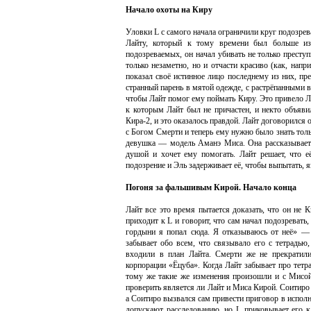
Начало охоты на Киру
Уловки L с самого начала ограничили круг подозре
Лайту, который к тому времени был больше изв
подозреваемых, он начал убивать не только преступ
только незаметно, но и отчасти красиво (как, напр
показал своё истинное лицо последнему из них, пре
странный парень в мятой одежде, с растрёпанными во
чтобы Лайт помог ему поймать Киру. Это привело Ла
к которым Лайт был не причастен, и некто объявил
Кира-2, и это оказалось правдой. Лайт договорился 
с Богом Смерти и теперь ему нужно было знать толь
девушка — модель Аманэ Миса. Она рассказывает е
душой и хочет ему помогать. Лайт решает, что е
подозрение и Эль задерживает её, чтобы выпытать, я
Погоня за фальшивым Кирой. Начало конца
Лайт все это время пытается доказать, что он не 
приходит к L и говорит, что сам начал подозревать,
гордыни я попал сюда. Я отказываюсь от неё» — 
забывает обо всем, что связывало его с тетрадью
входили в план Лайта. Смерти же не прекратили
корпорации «Ёцуба». Когда Лайт забывает про тетр
тому же такие же изменения произошли и с Мисой,
проверить является ли Лайт и Миса Кирой. Соитиро
а Соитиро вызвался сам привести приговор в исполне
допускают расследованию, но L приковывает его к