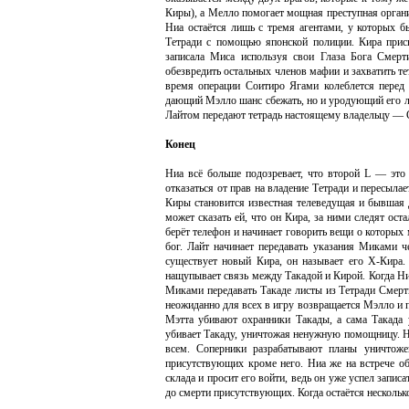
Киры), а Мелло помогает мощная преступная орган
Ниа остаётся лишь с тремя агентами, у которых 
Тетради с помощью японской полиции. Кира прис
записала Миса используя свои Глаза Бога Смерт
обезвредить остальных членов мафии и захватить т
время операции Соитиро Ягами колеблется перед
дающий Мэлло шанс сбежать, но и уродующий его ли
Лайтом передают тетрадь настоящему владельцу — 
Конец
Ниа всё больше подозревает, что второй L — это
отказаться от прав на владение Тетради и пересыл
Киры становится известная телеведущая и бывшая д
может сказать ей, что он Кира, за ними следят ос
берёт телефон и начинает говорить вещи о которых
бог. Лайт начинает передавать указания Миками ч
существует новый Кира, он называет его X-Кира.
нащупывает связь между Такадой и Кирой. Когда Ни
Миками передавать Такаде листы из Тетради Смерти
неожиданно для всех в игру возвращается Мэлло и
Мэтта убивают охранники Такады, а сама Такада 
убивает Такаду, уничтожая ненужную помощницу. Ни
всем. Соперники разрабатывают планы уничтож
присутствующих кроме него. Ниа же на встрече обе
склада и просит его войти, ведь он уже успел запис
до смерти присутствующих. Когда остаётся нескольк