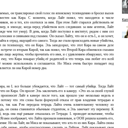
ваемых, он транслировал свой голос по японскому телевидению и бросил вызов
естен как Кира. С момента, когда Лайт понял, что находится в числе
Кап
ников, но и тех, кто охотился за ним. При этом Лайт старался действовать не
имер, в эпизоде, когда перед убийством всех следивших за ним агентов, Лайт
жде чем тот умер). В день, когда Лайт поступил в институт, рядом с ним сел
лосами и синяками под глазами. Он сказал Лайту, что он и есть L, и он хочет,
йта в отряд, ищущий его самого. Тогда же стали происходить новые убийства,
 по телевизору, что он Кира. Эль заподозрил, что этот Кира на самом деле
о встрече со вторым Кирой, так как понял, что Второй Кира обменялся глазами
ко лицо жертвы, чтобы прочитать его имя, и с удивлением обнаружил, что это
му, что Кира покарал убийц её родителей и что теперь она любит его всей
ё можно использовать и соглашается. Но Миса очень быстро попадает под
вляется ли она Кирой номер два.
Кира, но L все больше убеждается, что Лайт — тот самый убийца. Тогда Лайт
 что он Кира. Он просит Эль заключить его в камеру. «Это из-за своей глупой
произносит Лайт в камере после того, как прошло уже несколько недель и
, потому что эти слова были формулой отказа от прав владения тетрадью и
сь, так как Рэм передала тетрадь Лайта очень влиятельному человеку из
адь, он снова становится обычным студентом, и Эль замечает эту перемену. К
 ведь она ещё раньше отказалась от Тетради. L проводит испытание, чтобы
 Ягами изображает, что Лайта признали виновным, и ООН решила казнить его,
ние. Но ни Лайт, ни Миса не показывают, что кто-то из них Кира. Лайта снова
 себе цепью, чтобы круглосуточно следить за Лайтом. Лайт показывает свои