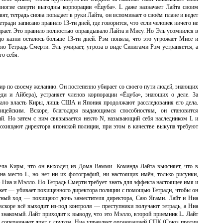
 многие смерти выгодны корпорации «Ёцуба». L даже назначает Лайта своим
ят, тетрадь снова попадает в руки Лайта, он вспоминает о своём плане и ведет
етради записано правило 13-ти дней, где говорится, что если человек ничего не
умирает. Это правило полностью оправдывало Лайта и Мису. Но Эль усомнился в
до казни осталось больше 13-ти дней. Рэм поняла, что это угрожает Мисе и
ою Тетрадь Смерти. Эль умирает, угроза в виде Синигами Рэм устраняется, а
го себя.
мир по своему желанию. Он постепенно убирает со своего пути людей, знающих
ди и Айбера), устраняет членов корпорации «Ёцуба», знающих о деле. За
нало власть Киры, лишь США и Япония продолжают расследования его дела.
лицейским. Вскоре, благодаря выдающимся способностям, он становится
й. Но затем с ним связывается некто N, называющий себя наследником L и
охищают директора японской полиции, при этом в качестве выкупа требуют
ела Киры, что он выходец из Дома Вамми. Команда Лайта выясняет, что в
на место L, но нет ни их фотографий, ни настоящих имён, только рисунки,
 Ниа и Мэлло. Но Тетрадь Смерти требует знать для эффекта настоящее имя и
ожет — убивает похищенного директора полиции с помощью Тетради, чтобы он
ветный ход — похищают дочь заместителя директора, Саю Ягами. Лайт и Ниа
вскоре всё выходит из-под контроля — преступники получают тетрадь, а Ниа
 знакомый. Лайт приходит к выводу, что это Мэлло, второй приемник L. Лайт
е соперничают друг с другом. Ниа управляет организацией СПК (Союз против