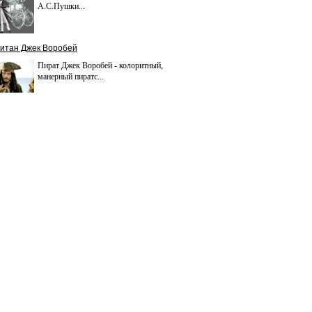
А.С.Пушки...
итан Джек Воробей
Пират Джек Воробей - колоритный,
манерный пиратс...