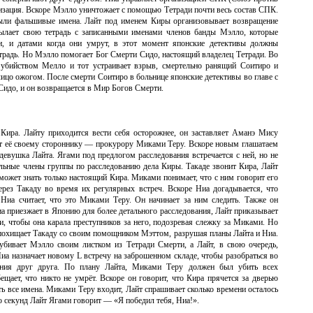
изация. Вскоре Мэлло уничтожает с помощью Тетради почти весь состав СПК.
были фальшивые имена. Лайт под именем Киры организовывает возвращение
ылает свою тетрадь с записанными именами членов банды Мэлло, которые
и, и датами когда они умрут, в этот момент японские детективы должны
етрадь. Но Мэлло помогает Бог Смерти Сидо, настоящий владелец Тетради. Во
 убийством Мелло и тот устраивает взрыв, смертельно ранящий Соитиро и
цо ожогом. После смерти Соитиро в больнице японские детективы во главе с
Сидо, и он возвращается в Мир Богов Смерти.
 Кира. Лайту приходится вести себя осторожнее, он заставляет Аманэ Мису
ает её своему стороннику — прокурору Миками Теру. Вскоре новым глашатаем
евушка Лайта. Ягами под предлогом расследования встречается с ней, но не
тальные члены группы по расследованию дела Киры. Такаде звонит Кира, Лайт
 может знать только настоящий Кира. Миками понимает, что с ним говорит его
ерез Такаду во время их регулярных встреч. Вскоре Ниа догадывается, что
 Ниа считает, что это Миками Теру. Он начинает за ним следить. Также он
а приезжает в Японию для более детального расследования, Лайт приказывает
, чтобы она карала преступников за него, подозревая слежку за Миками. Но
 похищает Такаду со своим помощником Мэттом, разрушая планы Лайта и Ниа.
убивает Мэлло своим листком из Тетради Смерти, а Лайт, в свою очередь,
а назначает новому L встречу на заброшенном складе, чтобы разобраться во
ения друг друга. По плану Лайта, Миками Теру должен был убить всех
щает, что никто не умрёт. Вскоре он говорит, что Кира прячется за дверью
ать все имена. Миками Теру входит, Лайт спрашивает сколько времени осталось
о секунд Лайт Ягами говорит — «Я победил тебя, Ниа!».