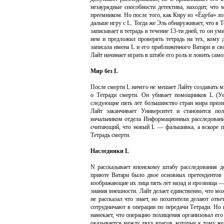
незаурядные способности детектива, находит, что
преемником. Но после того, как Киру из «Ёцуба» лов
дальше игру с L. Тогда же Эль обнаруживает, что в Т
записывает в тетрадь в течение 13-ти дней, то он 
нем и предложил проверять тетрадь на тех, кому 
записала имена L и его приближенного Ватари в св
Лайт начинает играть в штабе его роль и ловить само
Мир без L
После смерти L ничего не мешает Лайту создавать 
о Тетради смерти. Он убивает помощников L (Уе
следующие пять лет большинство стран мира приз
Лайт заканчивает Университет и становится по
начальником отдела Информационных расследовани
считающий, что новый L — фальшивка, а вскоре п
Тетрадь смерти.
Наследники L
N рассказывает японскому штабу расследования д
приюте Ватари было двое основных претендентов 
изображающие их лица пять лет назад и прозвища —
знания внешности. Лайт делает единственно, что м
не рассказал что знает, но похитители делают от
сотрудничают в операции по передачи Тетради. Но 
намекает, что операцию похищения организовал его
оказывается между двух врагов, которые к тому ж