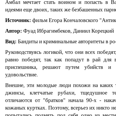
Амбал мечтает стать воином и попасть в Ва
идеями еще двоих, таких же безбашенных парн
Источник:
фильм Егора Кончаловского "Антик
Автор:
Фуад Ибрагимбеков, Даниил Корецкий
Вид:
Бандиты и криминальные авторитеты в ро
Руководствуясь логикой, что они всех победят,
равно победят, так как попадут в рай для 
приспешника, решают путем убийств и 
удовольствие.
Внешне, эти молодые люди похожи на каких 
джинсы, клетчатые рубахи, тщедушное т
отличаются от "братков" начала 90-х - нак
кожаных куртках. Поэтому, всерьез их никто не
попытались подмять под себя одно из местн