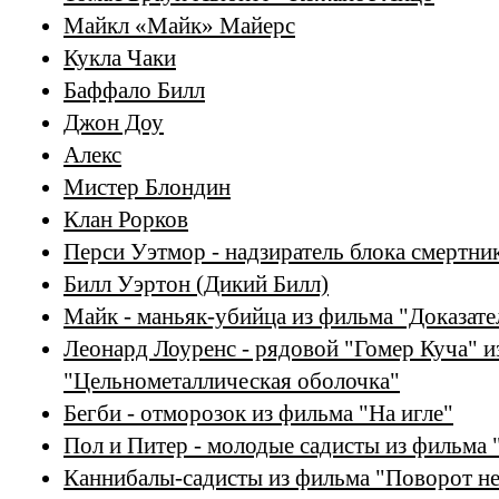
Майкл «Майк» Майерс
Кукла Чаки
Баффало Билл
Джон Доу
Алекс
Мистер Блондин
Клан Рорков
Перси Уэтмор - надзиратель блока смертни
Билл Уэртон (Дикий Билл)
Майк - маньяк-убийца из фильма "Доказате
Леонард Лоуренс - рядовой "Гомер Куча" и
"Цельнометаллическая оболочка"
Бегби - отморозок из фильма "На игле"
Пол и Питер - молодые садисты из фильма 
Каннибалы-садисты из фильма "Поворот не