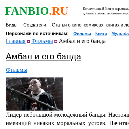
FANBIO
.RU
Коллективный блог о персонажа
добавить своего любимого геро
Виды
Создатели
Статьи о кино, комиксах, книгах и л
Персонажи по источникам:
Фильмы
Книги
Мультф
Главная
Фильмы
Амбал и его банда
Амбал и его банда
Фильмы
Лидер небольшой молодежный банды. Настоящ
имеющий никаких моральных устоев. Начитав