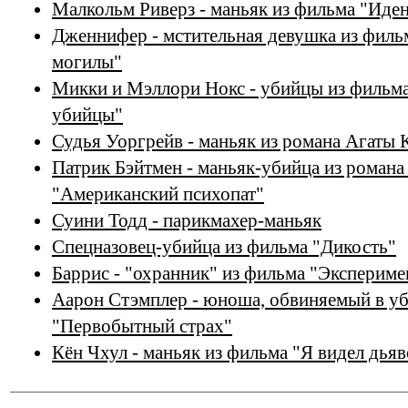
Малкольм Риверз - маньяк из фильма "Иде
Дженнифер - мстительная девушка из филь
могилы"
Микки и Мэллори Нокс - убийцы из филь
убийцы"
Судья Уоргрейв - маньяк из романа Агаты 
Патрик Бэйтмен - маньяк-убийца из роман
"Американский психопат"
Суини Тодд - парикмахер-маньяк
Спецназовец-убийца из фильма "Дикость"
Баррис - "охранник" из фильма "Экспериме
Аарон Стэмплер - юноша, обвиняемый в уб
"Первобытный страх"
Кён Чхул - маньяк из фильма "Я видел дьяв