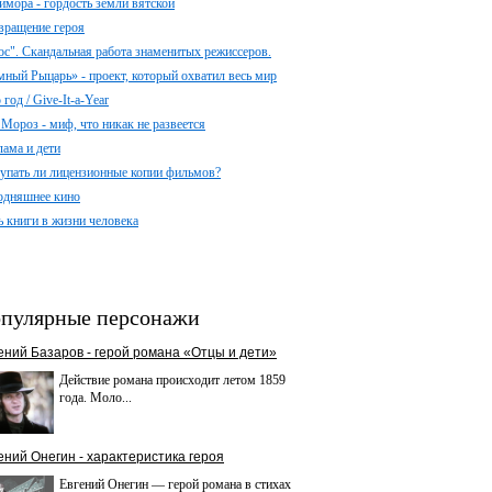
имора - гордость земли вятской
вращение героя
ос". Скандальная работа знаменитых режиссеров.
мный Рыцарь» - проект, который охватил весь мир
год / Give-It-a-Year
 Мороз - миф, что никак не развеется
лама и дети
упать ли лицензионные копии фильмов?
одняшнее кино
ь книги в жизни человека
пулярные персонажи
ений Базаров - герой романа «Отцы и дети»
Действие романа происходит летом 1859
года. Моло...
ений Онегин - характеристика героя
Евгений Онегин — герой романа в стихах