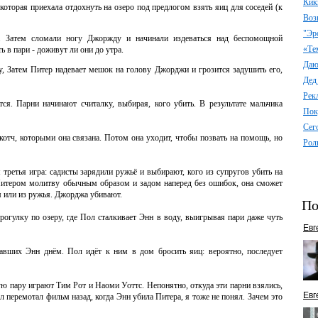
Кик
оторая приехала отдохнуть на озеро под предлогом взять яиц для соседей (к
Воз
"Эр
. Затем сломали ногу Джоржду и начинали издеваться над беспомощной
«Те
ь в пари - доживут ли они до утра.
Даю 
у, Затем Питер надевает мешок на голову Джорджи и грозится задушить его,
Дед
Рек
ся. Парни начинают считалку, выбирая, кого убить. В результате мальчика
Пок
Сег
котч, которыми она связана. Потом она уходит, чтобы позвать на помощь, но
Рол
третья игра: садисты зарядили ружьё и выбирают, кого из супругов убить на
 Питером молитву обычным образом и задом наперед без ошибок, она сможет
м или из ружья. Джорджа убивают.
По
огулку по озеру, где Пол сталкивает Энн в воду, выигрывая пари даже чуть
Евг
авших Энн днём. Пол идёт к ним в дом бросить яиц: вероятно, последует
ую пару играют Тим Рот и Наоми Уоттс. Непонятно, откуда эти парни взялись,
Евг
 перемотал фильм назад, когда Энн убила Питера, я тоже не понял. Зачем это