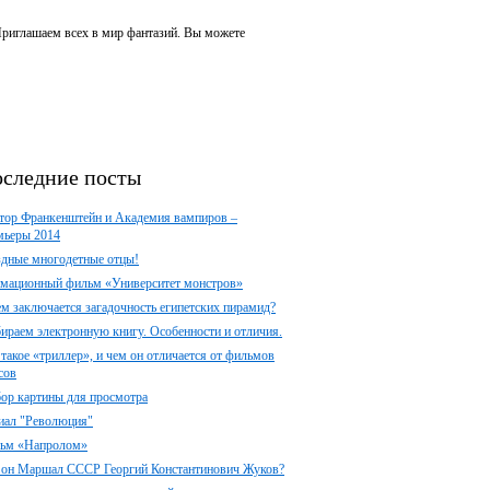
 Приглашаем всех в мир фантазий. Вы можете
следние посты
тор Франкенштейн и Академия вампиров –
мьеры 2014
здные многодетные отцы!
мационный фильм «Университет монстров»
ем заключается загадочность египетских пирамид?
ираем электронную книгу. Особенности и отличия.
 такое «триллер», и чем он отличается от фильмов
сов
ор картины для просмотра
иал "Революция"
ьм «Напролом»
 он Маршал СССР Георгий Константинович Жуков?