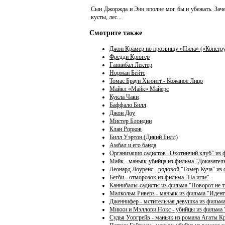
Сын Джоржда и Энн вполне мог бы и убежать. Зачем
кусты, лес...
Смотрите также
Джон Крамер по прозвищу «Пила» («Констру
Фредди Крюгер
Ганнибал Лектер
Норман Бейтс
Томас Браун Хьюитт - Кожаное Лицо
Майкл «Майк» Майерс
Кукла Чаки
Баффало Билл
Джон Доу
Мистер Блондин
Клан Рорков
Билл Уэртон (Дикий Билл)
Амбал и его банда
Организация садистов "Охотничий клуб" из 
Майк - маньяк-убийца из фильма "Доказател
Леонард Лоуренс - рядовой "Гомер Куча" из
Бегби - отморозок из фильма "На игле"
Каннибалы-садисты из фильма "Поворот не т
Малкольм Риверз - маньяк из фильма "Иден
Дженнифер - мстительная девушка из фильм
Микки и Мэллори Нокс - убийцы из фильма
Судья Уоргрейв - маньяк из романа Агаты Кр