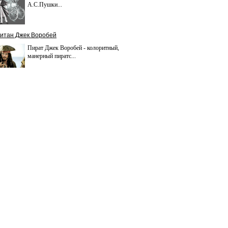
А.С.Пушки...
итан Джек Воробей
Пират Джек Воробей - колоритный,
манерный пиратс...