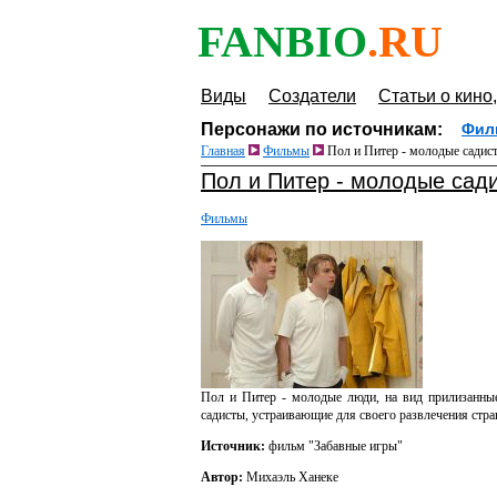
FANBIO
.RU
Виды
Создатели
Статьи о кино,
Персонажи по источникам:
Фил
Главная
Фильмы
Пол и Питер - молодые садис
Пол и Питер - молодые сад
Фильмы
Пол и Питер - молодые люди, на вид прилизанные
садисты, устраивающие для своего развлечения стра
Источник:
фильм "Забавные игры"
Автор:
Михаэль Ханеке