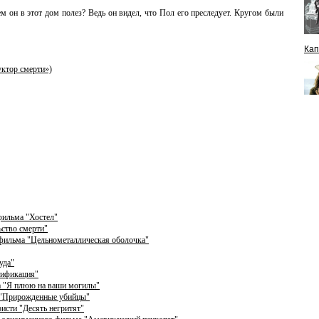
 он в этот дом полез? Ведь он видел, что Пол его преследует. Кругом были
Кап
ктор смерти»)
фильма "Хостел"
ьство смерти"
 фильма "Цельнометаллическая оболочка"
уда"
тификация"
а "Я плюю на ваши могилы"
 "Прирожденные убийцы"
исти "Десять негритят"