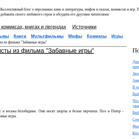
Коллективный блог о персонажах кино и литературы, мифов и сказок, комиксов и игр.
добавить своего любимого героя и обсудить его другими читателями.
 комиксах, книгах и легендах
Источники
ьмы
Книги
Мультфильмы
Мифы
Комиксы
Игры
ты из фильма "Забавные игры"
По
исты из фильма "Забавные игры"
Док
пре
Зве
Ани
В ч
Выб
Что
ужа
 и весьма безобидные. Они носят шорты и белые перчатки. Пол и Питер -
Выб
нные игры.
Сер
Фил
Кто