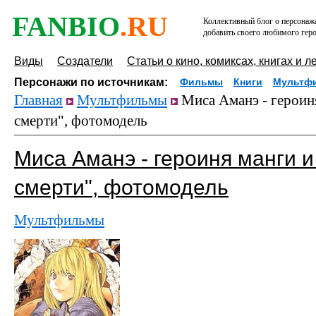
FANBIO
.RU
Коллективный блог о персонажа
добавить своего любимого геро
Виды
Создатели
Статьи о кино, комиксах, книгах и л
Персонажи по источникам:
Фильмы
Книги
Мультф
Главная
Мультфильмы
Миса Аманэ - героиня
смерти", фотомодель
Миса Аманэ - героиня манги и
смерти", фотомодель
Мультфильмы