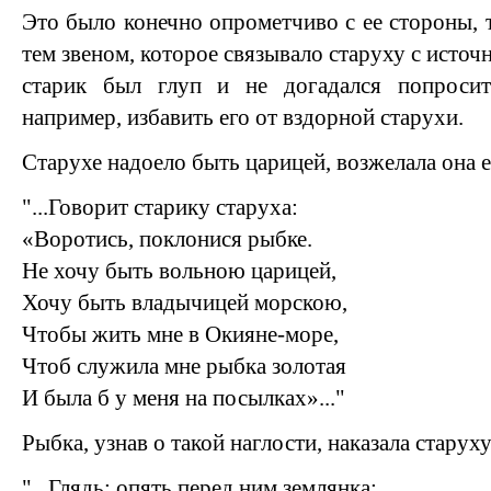
Это было конечно опрометчиво с ее стороны, 
тем звеном, которое связывало старуху с источ
старик был глуп и не догадался попросит
например, избавить его от вздорной старухи.
Старухе надоело быть царицей, возжелала она 
"...Говорит старику старуха:
«Воротись, поклонися рыбке.
Не хочу быть вольною царицей,
Хочу быть владычицей морскою,
Чтобы жить мне в Окияне-море,
Чтоб служила мне рыбка золотая
И была б у меня на посылках»..."
Рыбка, узнав о такой наглости, наказала старуху
"...Глядь: опять перед ним землянка;