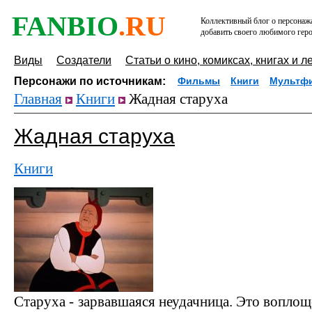
FANBIO
.RU
Коллективный блог о персонажа
добавить своего любимого геро
Виды
Создатели
Статьи о кино, комиксах, книгах и л
Персонажи по источникам:
Фильмы
Книги
Мультф
Главная
Книги
Жадная старуха
Жадная старуха
Книги
Старуха - зарвавшаяся неудачница. Это воплощ