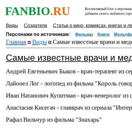
FANBIO
.RU
Коллективный блог о персонажа
добавить своего любимого геро
Виды
Создатели
Статьи о кино, комиксах, книгах и л
Персонажи по источникам:
Фильмы
Книги
Мультф
Главная
Виды
Самые известные врачи и мед
Самые известные врачи и мед
Андрей Евгеньевич Быков - врач-терапевт из с
Лайонел Лог - логопед из фильма "Король гово
Иван Натанович Купитман - врач-венеролог из 
Анастасия Кисегач - главврач из сериала "Инте
Рафал Вильчур из фильма "Знахарь"