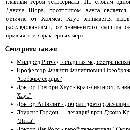
главный герой телесериала. По словам одног
Дэвида Шора, прототипом Хауса является
отличие от Холмса, Хаус занимается искл
расследованиями, от знаменитого сыщика о
привычек и характерных черт.
Смотрите также
Милдред Рэтчед - старшая медсестра псих
Профессор Филипп Филиппович Преображе
"Собачье сердце"
Доктор Грегори Хаус - врач-диагност, глав
Хаус"
Доктор Айболит - добрый доктор, лечащи
Лоуренс Гордон — лечащий врач Джона Кра
"Пила"
Доктор Даг Росс - герой телесериала "Ско