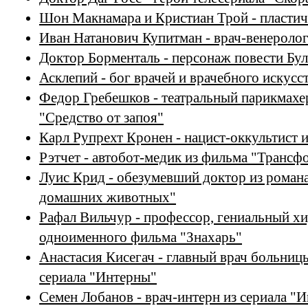
Шон Макнамара и Кристиан Трой - пластич
Иван Натанович Купитман - врач-венеролог
Доктор Борменталь - персонаж повести Бул
Асклепий - бог врачей и врачебного искусс
Федор Гребешков - театральный парикмахер
"Средство от запоя"
Карл Рупрехт Кронен - нацист-оккультист 
Рэтчет - автобот-медик из фильма "Транс
Луис Крид - обезумевший доктор из роман
домашних животных"
Рафал Вильчур - профессор, гениальный хи
одноименного фильма "Знахарь"
Анастасия Кисегач - главный врач больниц
сериала "Интерны"
Семен Лобанов - врач-интерн из сериала "