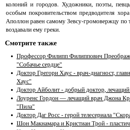
колоний и городов. Художники, поэты, певц
особым покровительством предводителя хора
Аполлон равен самому Зевсу-громовержцу по 
воздавали ему греки.
Смотрите также
Профессор Филипп Филиппович Преображе
"Собачье сердце"
Доктор Грегори Хаус - врач-диагност, глав
Хаус"
Доктор Айболит - добрый доктор, лечащи
Лоуренс Гордон — лечащий врач Джона Кра
"Пила"
Доктор Даг Росс - герой телесериала "Ско
Шон Макнамара и Кристиан Трой - пластич