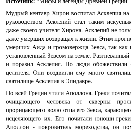
Источник:
"Мифы и легенды Древней Греции"
Мудрый кентавр Хирон воспитал Асклепия на 
руководством Асклепий стал таким искусны
даже своего учителя Хирона. Асклепий не тольк
даже умерших возвращал к жизни. Этим прогне
умерших Аида и громовержца Зевса, так как 
установленный Зевсом на земле. Разгневанный
и поразил Асклепия. Но люди обожествили 
целителя. Они воздвигли ему много святили
святилище Асклепия в Эпидавре.
По всей Греции чтили Аполлона. Греки почитали
очищающего человека от скверны проли
прорицающего волю отца его Зевса, карающег
исцеляющего их. Его почитали юноши-греки 
Аполлон - покровитель мореходства, он п