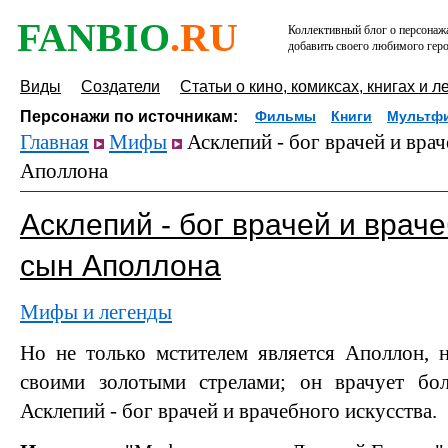
FANBIO
.RU
Коллективный блог о персонажа
добавить своего любимого геро
Виды
Создатели
Статьи о кино, комиксах, книгах и л
Персонажи по источникам:
Фильмы
Книги
Мультф
Главная
Мифы
Асклепий - бог врачей и врач
Аполлона
Асклепий - бог врачей и враче
сын Аполлона
Мифы и легенды
Но не только мстителем является Аполлон, 
своими золотыми стрелами; он врачует бо
Асклепий - бог врачей и врачебного искусства.