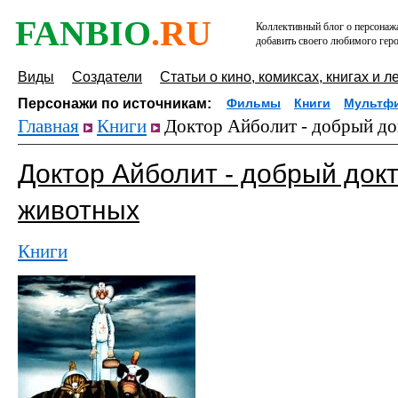
FANBIO
.RU
Коллективный блог о персонажа
добавить своего любимого геро
Виды
Создатели
Статьи о кино, комиксах, книгах и л
Персонажи по источникам:
Фильмы
Книги
Мультф
Главная
Книги
Доктор Айболит - добрый до
Доктор Айболит - добрый док
животных
Книги