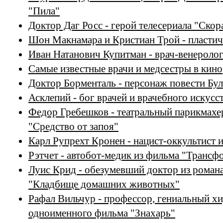
"Пила"
Доктор Даг Росс - герой телесериала "Ско
Шон Макнамара и Кристиан Трой - пластич
Иван Натанович Купитман - врач-венеролог
Самые известные врачи и медсестры в кино
Доктор Борменталь - персонаж повести Бул
Асклепий - бог врачей и врачебного искусс
Федор Гребешков - театральный парикмахер
"Средство от запоя"
Карл Рупрехт Кронен - нацист-оккультист 
Рэтчет - автобот-медик из фильма "Транс
Луис Крид - обезумевший доктор из роман
"Кладбище домашних животных"
Рафал Вильчур - профессор, гениальный хи
одноименного фильма "Знахарь"