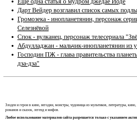
Еще одна статья о мудром джедае Йоде
Дарт Вейдер возглавил список самых подлы
Громозека - инопланетянин, персонаж сери
Селезнёвой
Спок - вулканец, персонаж телесериала "Зв
Абдулладжан - мальчик-инопланетянин из 
Господин ПЖ - глава правительства планет
дза-дза"
Злодеи и герои в кино, негодяи, монстры, чудовища из мультиков, литературы, кин
романов и сказок, легенд и мифов.
Любое использование материалов сайта разрешается только с указанием акти