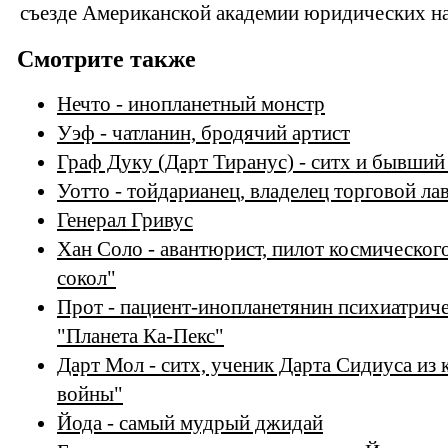
съезде Американской академии юридических нау
Смотрите также
Нечто - инопланетный монстр
Уэф - чатланин, бродячий артист
Граф Дуку (Дарт Тиранус) - ситх и бывши
Уотто - тойдарианец, владелец торговой ла
Генерал Гривус
Хан Соло - авантюрист, пилот космическог
сокол"
Прот - пациент-инопланетянин психиатрич
"Планета Ка-Пекс"
Дарт Мол - ситх, ученик Дарта Сидиуса из
войны"
Йода - самый мудрый джидай