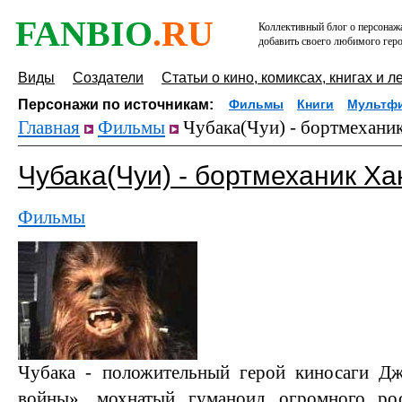
FANBIO
.RU
Коллективный блог о персонажа
добавить своего любимого геро
Виды
Создатели
Статьи о кино, комиксах, книгах и л
Персонажи по источникам:
Фильмы
Книги
Мультф
Главная
Фильмы
Чубака(Чуи) - бортмеханик
Чубака(Чуи) - бортмеханик Ха
Фильмы
Чубака - положительный герой киносаги Д
войны», мохнатый гуманоид огромного ро