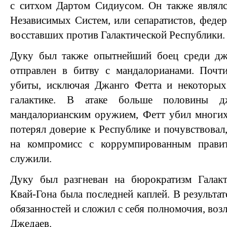
с ситхом Дартом Сидиусом. Он также являл
Независимых Систем, или сепаратистов, федер
восставших против Галактической Республики.
Дуку был также опытнейший боец среди дж
отправлен в битву с мандалорианами. Почт
убиты, исключая Джанго Фетта и некоторых
галактике. В атаке больше половины д
мандалорианским оружием, Фетт убил многих
потерял доверие к Республике и почувствовал
на компромисс с коррумпированным правит
служили.
Дуку был разгневан на бюрократизм Галакт
Квай-Гона была последней каплей. В результат
обязанностей и сложил с себя полномочия, во
Джедаев.