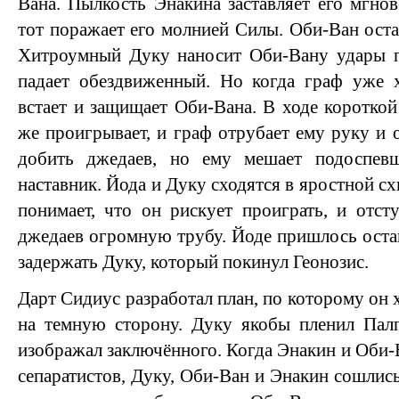
Вана. Пылкость Энакина заставляет его мгнов
тот поражает его молнией Силы. Оби-Ван оста
Хитроумный Дуку наносит Оби-Вану удары по
падает обездвиженный. Но когда граф уже х
встает и защищает Оби-Вана. В ходе короткой
же проигрывает, и граф отрубает ему руку и 
добить джедаев, но ему мешает подоспе
наставник. Йода и Дуку сходятся в яростной сх
понимает, что он рискует проиграть, и отсту
джедаев огромную трубу. Йоде пришлось остан
задержать Дуку, который покинул Геонозис.
Дарт Сидиус разработал план, по которому он 
на темную сторону. Дуку якобы пленил Палп
изображал заключённого. Когда Энакин и Оби-
сепаратистов, Дуку, Оби-Ван и Энакин сошлись