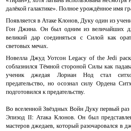
«тиран»), хотя латынь использована несмотря 
далёкой галактике». Полное урождённое имя гр
Появляется в Атаке Клонов, Дуку один из учен
Гон Джина. Он был одним из величайших дж
великий дар соединяться с Силой как ора
световых мечах.
Новелла Джуд Уотсон Legacy of the Jedi рас
соблазнился Тёмной стороной Силы как падава
ученик джедая Лориан Нод стал ситхо
предательство, но осознал силу Ордена Сит
подготовился к предательству.
Во вселенной Звёздных Войн Дуку первый раз
Эпизод II: Атака Клонов. Он был представл
мастеров джедаев, который разочаровался в д