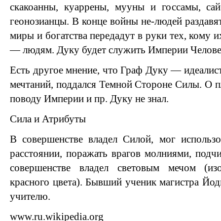
скакоанны, куаррены, мууны и госсамы, са
геонозианцы. В конце войны не-людей раздавят
миры и богатства передадут в руки тех, кому и
— людям. Дуку будет служить Империи Челове
Есть другое мнение, что Граф Дуку — идеалист
мечтаний, поддался Темной Стороне Силы. О п
поводу Империи и пр. Дуку не знал.
Сила и Атрибуты
В совершенстве владел Силой, мог использ
расстоянии, поражать врагов молниями, подч
совершенстве владел световым мечом (изо
красного цвета). Бывший ученик магистра Йод
учителю.
www.ru.wikipedia.org