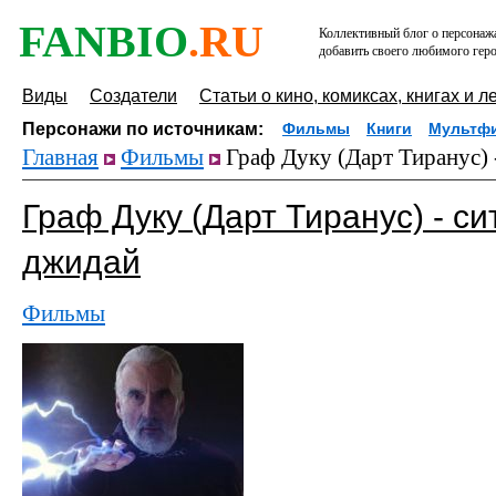
FANBIO
.RU
Коллективный блог о персонажа
добавить своего любимого геро
Виды
Создатели
Статьи о кино, комиксах, книгах и л
Персонажи по источникам:
Фильмы
Книги
Мультф
Главная
Фильмы
Граф Дуку (Дарт Тиранус) 
Граф Дуку (Дарт Тиранус) - с
джидай
Фильмы