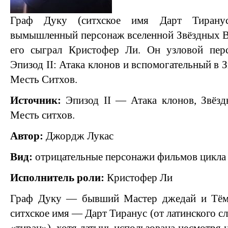
Граф Дуку (ситхское имя Дарт Тиранус
вымышленный персонаж вселенной Звёздных В
его сыграл Кристофер Ли. Он узловой пер
Эпизод II: Атака клонов и вспомогательный в З
Месть Ситхов.
Источник:
Эпизод II — Атака клонов, Звёзд
Месть ситхов.
Автор:
Джордж Лукас
Вид:
отрицательные персонажи фильмов цикла
Исполнитель роли:
Кристофер Ли
Граф Дуку — бывший Мастер джедай и Тёмн
ситхское имя — Дарт Тиранус (от латинского сл