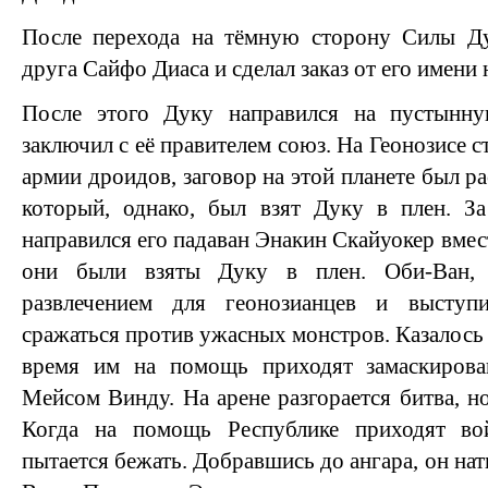
После перехода на тёмную сторону Силы Ду
друга Сайфо Диаса и сделал заказ от его имени 
После этого Дуку направился на пустынну
заключил с её правителем союз. На Геонозисе с
армии дроидов, заговор на этой планете был 
который, однако, был взят Дуку в плен. З
направился его падаван Энакин Скайуокер вмес
они были взяты Дуку в плен. Оби-Ван,
развлечением для геонозианцев и выступ
сражаться против ужасных монстров. Казалось б
время им на помощь приходят замаскирова
Мейсом Винду. На арене разгорается битва, но
Когда на помощь Республике приходят во
пытается бежать. Добравшись до ангара, он нат