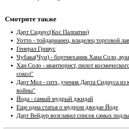
Смотрите также
Дарт Сидиус(Кос Палпатин)
Уотто - тойдарианец, владелец торговой ла
Генерал Гривус
Чубака(Чуи) - бортмеханик Хана Соло, вук
Хан Соло - авантюрист, пилот космическог
сокол"
Дарт Мол - ситх, ученик Дарта Сидиуса из
войны"
Йода - самый мудрый джидай
Еще одна статья о мудром джедае Йоде
Дарт Вейдер возглавил список самых подлы