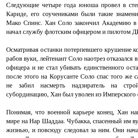
Следующие четыре года юноша провел в сте
Кариде, его соучениками были такие знамен
Мако Спинс. Хан Соло закончил Академию в 
начал службу флотским офицером и пилотом Д
Осматривая останки потерпевшего крушение ко
рабов вуки, лейтенант Соло наотрез отказался 
офицера и не стал убивать единственного ост
после этого на Корусанте Соло спас того же с
не забил насмерть надзиратель на стро
субординацию, Хан был уволен из Имперского 
Понимая, что военной карьере конец, Хан н
мире на Нар Шаддаа. Чубакка, спасенный им вук
жизнью, и повсюду следовал за ним. Они нача