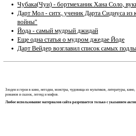
Чубака(Чуи) - бортмеханик Хана Соло, вук
Дарт Мол - ситх, ученик Дарта Сидиуса из
войны"
Йода - самый мудрый джидай
Еще одна статья о мудром джедае Йоде
Дарт Вейдер возглавил список самых подлы
Злодеи и герои в кино, негодяи, монстры, чудовища из мультиков, литературы, кин
романов и сказок, легенд и мифов.
Любое использование материалов сайта разрешается только с указанием акти