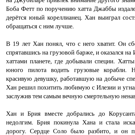
на Джубиларе привлек внимание другого знам
Боба Фетт по поручению хатта Джаббы издалек
дерётся юный кореллианец. Хан выиграл сост
обращаться с ним лучше.
В 19 лет Хан понял, что с него хватит. Он с
спрятавшись на грузовой барже, и оказался н
хаттами планете, где добывали специи. Хатты
юного пилота водить грузовые корабли.
красивую девушку, работавшую на добыче спец
Хан решил похитить любимую с Илезии и угнал
заслужив тем самым вечную смертельную ненав
Хан и Брия вместе добрались до Корусант
недолгим. Брия покинула Хана и стала иск
дорогу. Сердце Соло было разбито, и он 