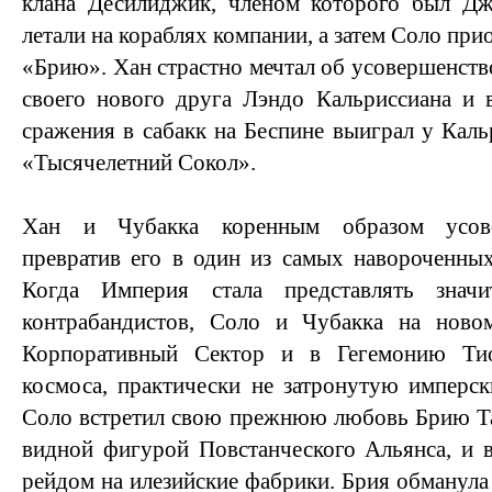
клана Десилиджик, членом которого был Дж
летали на кораблях компании, а затем Соло при
«Брию». Хан страстно мечтал об усовершенств
своего нового друга Лэндо Кальриссиана и в
сражения в сабакк на Беспине выиграл у Каль
«Тысячелетний Сокол».
Хан и Чубакка коренным образом усове
превратив его в один из самых навороченных 
Когда Империя стала представлять знач
контрабандистов, Соло и Чубакка на ново
Корпоративный Сектор и в Гегемонию Т
космоса, практически не затронутую имперс
Соло встретил свою прежнюю любовь Брию Тар
видной фигурой Повстанческого Альянса, и в
рейдом на илезийские фабрики. Брия обманула