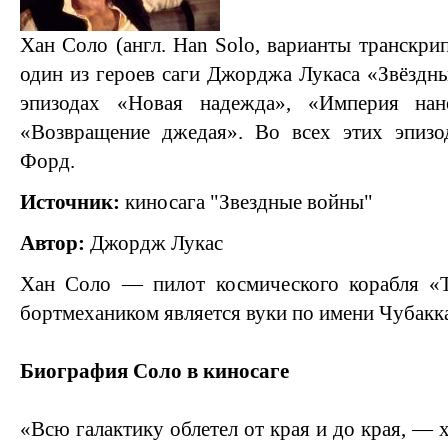
Хан Соло (англ. Han Solo, варианты транскри
один из героев саги Джорджа Лукаса «Звёздны
эпизодах «Новая надежда», «Империя на
«Возвращение джедая». Во всех этих эпизо
Форд.
Источник:
киносага "Звездные войны"
Автор:
Джордж Лукас
Хан Соло — пилот космического корабля «Т
бортмехаником является вуки по имени Чубакк
Биография Соло в киносаге
«Всю галактику облетел от края и до края, — х