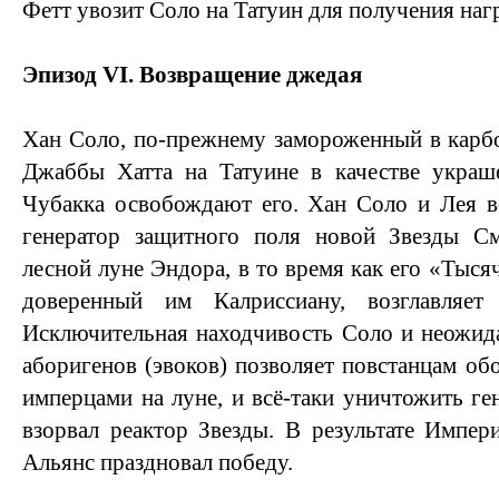
Фетт увозит Соло на Татуин для получения наг
Эпизод VI. Возвращение джедая
Хан Соло, по-прежнему замороженный в карбо
Джаббы Хатта на Татуине в качестве украш
Чубакка освобождают его. Хан Соло и Лея в
генератор защитного поля новой Звезды С
лесной луне Эндора, в то время как его «Тыся
доверенный им Калриссиану, возглавляет
Исключительная находчивость Соло и неожид
аборигенов (эвоков) позволяет повстанцам об
имперцами на луне, и всё-таки уничтожить ге
взорвал реактор Звезды. В результате Импери
Альянс праздновал победу.