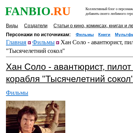
FANBIO
.RU
Коллективный блог о персонажа
добавить своего любимого геро
Виды
Создатели
Статьи о кино, комиксах, книгах и л
Персонажи по источникам:
Фильмы
Книги
Мультф
Главная
Фильмы
Хан Соло - авантюрист, пи
"Тысячелетний сокол"
Хан Соло - авантюрист, пилот
корабля "Тысячелетний сокол
Фильмы