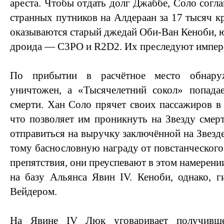
ареста. Чтобы отдать долг Джаббе, Соло согл
странных путников на Алдераан за 17 тысяч к
оказываются старый джедай Оби-Ван Кеноби, 
дроида — C3PO и R2D2. Их преследуют импер
По прибытии в расчётное место обнаруж
уничтожен, а «Тысячелетний сокол» попада
смерти. Хан Соло прячет своих пассажиров в 
что позволяет им проникнуть на Звезду смер
отправиться на выручку заключённой на Звезд
тому баснословную награду от повстанческого
препятствия, они преуспевают в этом намерении
на базу Альянса Явин IV. Кеноби, однако, г
Вейдером.
На Явине IV Люк уговаривает получивш