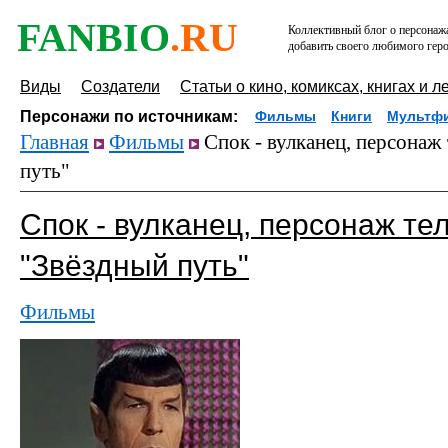
FANBIO
.RU
Коллективный блог о персонажа
добавить своего любимого геро
Виды
Создатели
Статьи о кино, комиксах, книгах и л
Персонажи по источникам:
Фильмы
Книги
Мультф
Главная
Фильмы
Спок - вулканец, персонаж
путь"
Спок - вулканец, персонаж т
"Звёздный путь"
Фильмы