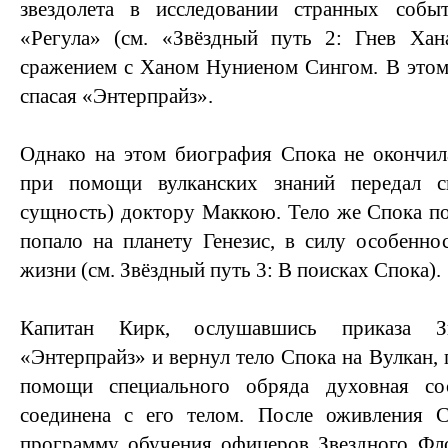
звездолета в исследовании странных собы
«Регула» (см. «Звёздный путь 2: Гнев Хана
сражением с Ханом Нуниеном Сингом. В этом
спасая «Энтерпрайз».
Однако на этом биография Спока не окончил
при помощи вулканских знаний передал 
сущность) доктору Маккою. Тело же Спока п
попало на планету Генезис, в силу особенно
жизни (см. Звёздный путь 3: В поисках Спока).
Капитан Кирк, ослушавшись приказа Зв
«Энтерпрайз» и вернул тело Спока на Вулкан, 
помощи специального обряда духовная с
соединена с его телом. После оживления 
программу обучения офицеров Звездного Фло