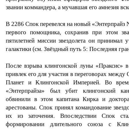
звании коммандера, а мучавшая его амнезия вс
В 2286 Спок перевелся на новый «Энтерпрайз
первого помощника, сохранив при этом зва
пятилетней миссии звездолета он принимал у
галактики (см. Звёздный путь 5: Последняя гран
После взрыва клингонской луны «Праксис» в
привлек его для участия в переговорах между
Планет и Клингонской Империей. Во врем
«Энтерпрайза» был убит клингонский ка
обвинили в этом капитана Кирка и доктор
арестованы. Спок принял командование звезд
их из заточения. Впоследствии Спок ст
формировании длительного союза с Клин