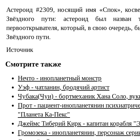
Астероид #2309, носящий имя «Спок», косве
Звёздного пути: астероид был назван 
первооткрывателя, который, в свою очередь, бы
Звёздного пути.
Источник
Смотрите также
Нечто - инопланетный монстр
Уэф - чатланин, бродячий артист
Чубака(Чуи) - бортмеханик Хана Соло, вук
Прот - пациент-инопланетянин психиатрич
"Планета Ка-Пекс"
Джеймс Тиберий Кирк - капитан корабля "
Громозека - инопланетянин, персонаж сери