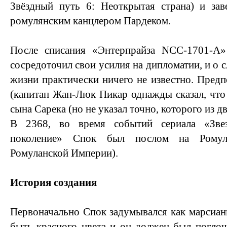
Звёздный путь 6: Неоткрытая страна) и за
ромулянским канцлером Пардеком.
После списания «Энтерпрайза NCC-1701-A
сосредоточил свои усилия на дипломатии, и о 
жизни практически ничего не известно. Предп
(капитан Жан-Люк Пикар однажды сказал, что 
сына Сарека (но не указал точно, которого из дв
В 2368, во время событий сериала «Зве
поколение» Спок был послом на Ромуле
Ромуланской Империи).
История создания
Первоначально Спок задумывался как марсиан
быть красного цвета и он должен был поглощ