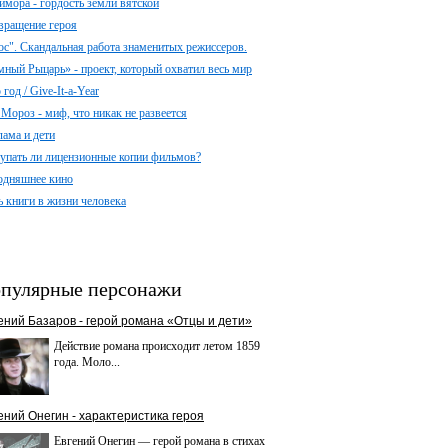
имора - гордость земли вятской
вращение героя
ос". Скандальная работа знаменитых режиссеров.
мный Рыцарь» - проект, который охватил весь мир
год / Give-It-a-Year
 Мороз - миф, что никак не развеется
лама и дети
упать ли лицензионные копии фильмов?
одняшнее кино
ь книги в жизни человека
пулярные персонажи
ений Базаров - герой романа «Отцы и дети»
Действие романа происходит летом 1859
года. Моло...
ений Онегин - характеристика героя
Евгений Онегин — герой романа в стихах