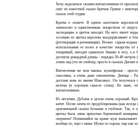
Хочу поделиться своими впечатлениями от просмот
снят по известной сказке братьев Гримм с некото
сказок этой студии.
Кратко о сюжете. В одном сказочном королевств
занемогает и единственным лекарством от недуга
экспедицию и цветок находят. На него имеет вид
эссенции из цветка королева выздоравливает и бл
(регенерация и реювинация). Ночью гадкая ведьма
использования ее волос в качестве лекарства от
товарищей, находит одинокую башню в лесу, а в 
достигли рекордной длины - порядка 30-40 метров (
хэппи энд (это не спойлер, просто в сказках Диснея н
Впечатления же мои таковы: мультфильм - просто
смазливы, а очень даже симпатичны. Девица – Р
достоин конь по имени Максимус. Он получился н
нелепы (в хорошем смысле слова). Не знаю, чт
впечатлениями.
Из негатива. Дубляж в целом очень хороший. Кро
катит. Песни зачем-то продублированы (как всегда 
оригинальной сказки большие и глубокие. Так, в
цветка была лишь прихотью беременной женщины, 
свершено! Попавшийся на краже муж вымаливает 
вообще-то, черт с ними. Мульт-то хорош, еще как х