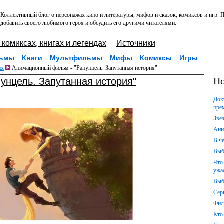
Коллективный блог о персонажах кино и литературы, мифов и сказок, комиксов и игр.
добавить своего любимого героя и обсудить его другими читателями.
 комиксах, книгах и легендах
Источники
ьмы
Книги
Мультфильмы
Мифы
Комиксы
Игры
ах
Анимационный фильм - "Рапунцель. Запутанная история"
По
унцель. Запутанная история"
Док
пре
Зве
Ани
В ч
Выб
Что
ужа
Выб
Сер
Фил
Кто