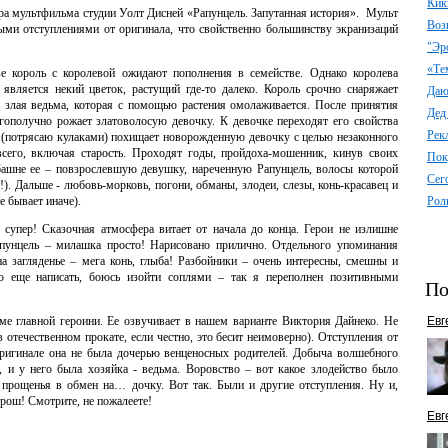
Кик
ра мультфильма студии Уолт Дисней «Рапунцель. Запутанная история». Мульт
Воз
рыми отступлениями от оригинала, что свойственно большинству экранизаций
"Эр
«Те
е король с королевой ожидают пополнения в семействе. Однако королева
 является некий цветок, растущий где-то далеко. Король срочно снаряжает
Даю 
ы злая ведьма, которая с помощью растения омолаживается. После принятия
Дед
агополучно рожает златоволосую девочку. К девочке переходят его свойства
Рек
 (потрясаю кулаками) похищает новорожденную девочку с целью незаконного
 всего, включая старость. Проходят годы, пройдоха-мошенник, кинув своих
Пок
башне ее – повзрослевшую девушку, нареченную Рапунцель, волосы которой
Сег
!). Дальше - любовь-морковь, погони, обманы, злодеи, слезы, конь-красавец и
е бывает иначе).
Рол
 супер! Сказочная атмосфера витает от начала до конца. Герои не излишне
апунцель – милашка просто! Нарисовано прилично. Отдельного упоминания
а загляденье – мега конь, глыба! Разбойники – очень интересны, смешны и
о еще написать, боюсь изойти соплями – так я переполнен позитивными
По
ме главной героини. Ее озвучивает в нашем варианте Виктория Дайнеко. Не
Евг
в отечественном прокате, если честно, это бесит неимоверно). Отступления от
 оригинале она не была дочерью венценосных родителей. Добыча волшебного
и у него была хозяйка - ведьма. Воровство – вот какое злодейство было
прощенья в обмен на… дочку. Вот так. Были и другие отступления. Ну и,
орош! Смотрите, не пожалеете!
Евг