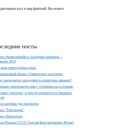
 Приглашаем всех в мир фантазий. Вы можете
следние посты
тор Франкенштейн и Академия вампиров –
мьеры 2014
здные многодетные отцы!
мационный фильм «Университет монстров»
ем заключается загадочность египетских пирамид?
ираем электронную книгу. Особенности и отличия.
 такое «триллер», и чем он отличается от фильмов
сов
ор картины для просмотра
иал "Революция"
ьм «Напролом»
 он Маршал СССР Георгий Константинович Жуков?