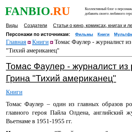
FANBIO
.RU
Коллективный блог о персонажа
добавить своего любимого геро
Виды
Создатели
Статьи о кино, комиксах, книгах и л
Персонажи по источникам:
Фильмы
Книги
Мультф
Главная
Книги
Томас Фаулер - журналист из
"Тихий американец"
Томас Фаулер - журналист из
Грина "Тихий американец"
Книги
Томас Фаулер – один из главных образов ро
главного героя Пайла Олдена, английский ж
Вьетнаме в 1951-1955 гг.