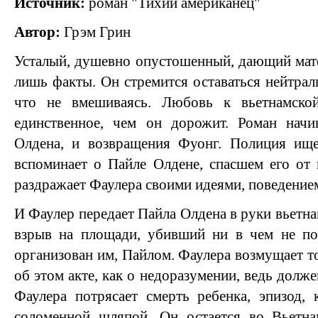
Источник:
роман "Тихий американец"
Автор:
Грэм Грин
Усталый, душевно опустошенный, дающий матер
лишь факты. Он стремится оставаться нейтрал
что не вмешиваясь. Любовь к вьетнамск
единственное, чем он дорожит. Роман начи
Олдена, и возвращения Фуонг. Полиция ище
вспоминает о Пайле Олдене, спасшем его от
раздражает Фаулера своими идеями, поведением
И Фаулер передает Пайла Олдена в руки вьетнам
взрыв на площади, убивший ни в чем не п
организован им, Пайлом. Фаулера возмущает т
об этом акте, как о недоразумении, ведь дол
Фаулера потрясает смерть ребенка, эпизод, 
соломенной шляпой. Он остается во Вьетнам