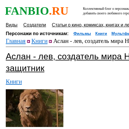
FANBIO
.RU
Коллективный блог о персонажа
добавить своего любимого геро
Виды
Создатели
Статьи о кино, комиксах, книгах и л
Персонажи по источникам:
Фильмы
Книги
Мультф
Главная
Книги
Аслан - лев, создатель мира 
Аслан - лев, создатель мира Н
защитник
Книги