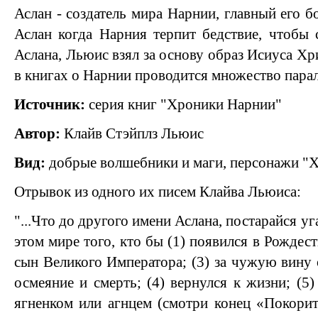
Аслан - создатель мира Нарнии, главный его б
Аслан когда Нарния терпит бедствие, чтобы с
Аслана, Льюис взял за основу образ Исиуса Х
в книгах о Нарнии проводится множество парал
Источник:
серия книг "Хроники Нарнии"
Автор:
Клайв Стэйплз Льюис
Вид:
добрые волшебники и маги, персонажи "
Отрывок из одного их писем Клайва Льюиса:
"...Что до другого имени Аслана, постарайся уг
этом мире того, кто бы (1) появился в Рождест
сын Великого Императора; (3) за чужую вину 
осмеяние и смерть; (4) вернулся к жизни; (5
ягненком или агнцем (смотри конец «Покорит