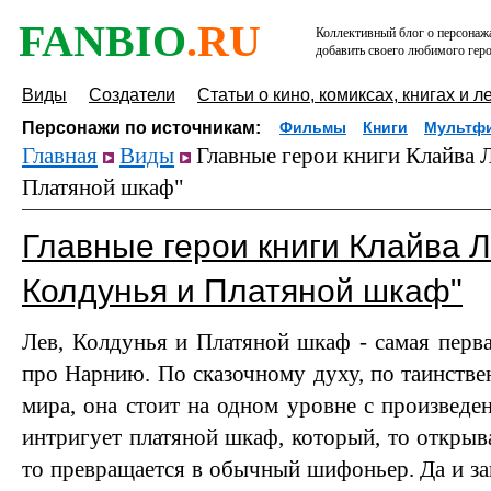
FANBIO
.RU
Коллективный блог о персонажа
добавить своего любимого геро
Виды
Создатели
Статьи о кино, комиксах, книгах и л
Персонажи по источникам:
Фильмы
Книги
Мультф
Главная
Виды
Главные герои книги Клайва 
Платяной шкаф"
Главные герои книги Клайва Л
Колдунья и Платяной шкаф"
Лев, Колдунья и Платяной шкаф - самая перва
про Нарнию. По сказочному духу, по таинстве
мира, она стоит на одном уровне с произведе
интригует платяной шкаф, который, то открыв
то превращается в обычный шифоньер. Да и з