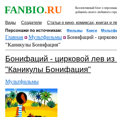
FANBIO
.RU
Коллективный блог о персонажа
добавить своего любимого геро
Виды
Создатели
Статьи о кино, комиксах, книгах и л
Персонажи по источникам:
Фильмы
Книги
Мультф
Главная
Мультфильмы
Бонифаций - цирково
"Каникулы Бонифация"
Бонифаций - цирковой лев и
"Каникулы Бонифация"
Мультфильмы