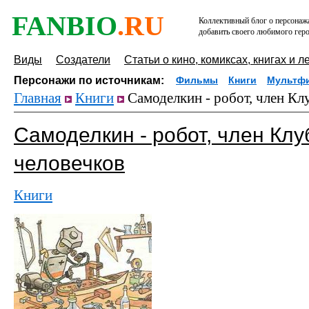
FANBIO
.RU
Коллективный блог о персонажа
добавить своего любимого геро
Виды
Создатели
Статьи о кино, комиксах, книгах и л
Персонажи по источникам:
Фильмы
Книги
Мультф
Главная
Книги
Самоделкин - робот, член Кл
Самоделкин - робот, член Кл
человечков
Книги