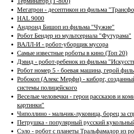
Терминатор (Т-800)
Мегатрон - десептикон из фильма "Трансф
HAL 9000
Андроид Бишоп из фильма "Чужие"
Робот Бендер из мультсериала "Футурама"
ВАЛЛ-И - робот-уборщик мусора
Самые известные роботы в кино (Топ 20)
Дэвид - робот-ребенок из фильма "Искусст
Робот номер 5 - боевая машина, герой фил
Робокоп (Алекс Мерфи) - киборг, созданны
системы полицейского
Веселые человечки - герои рассказов и ком
картинки"
Чиполлино - мальчик-луковица, борец за с
Петрушка - популярный русский кукольны
Сэло - робот с планеты Тральфамадор из р