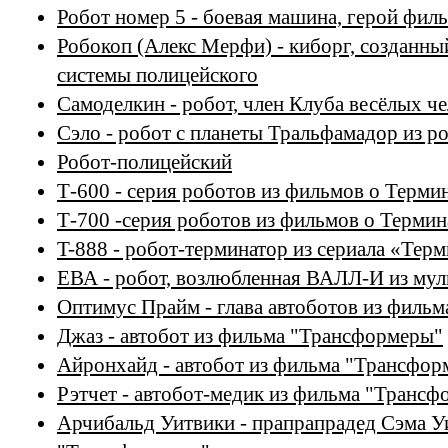
Робот номер 5 - боевая машина, герой фил
Робокоп (Алекс Мерфи) - киборг, созданны
системы полицейского
Самоделкин - робот, член Клуба весёлых ч
Сэло - робот с планеты Тральфамадор из р
Робот-полицейский
Т-600 - серия роботов из фильмов о Терми
Т-700 -серия роботов из фильмов о Термин
T-888 - робот-терминатор из сериала «Терм
ЕВА - робот, возлюбленная ВАЛЛ-И из му
Оптимус Прайм - глава автоботов из филь
Джаз - автобот из фильма "Трансформеры"
Айронхайд - автобот из фильма "Трансфор
Рэтчет - автобот-медик из фильма "Транс
Арчибальд Уитвики - прапрапрадед Сэма У