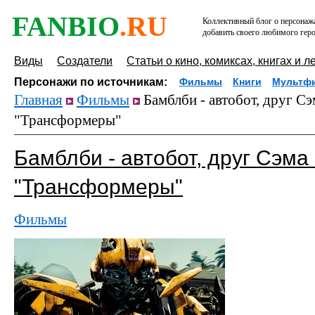
FANBIO
.RU
Коллективный блог о персонажа
добавить своего любимого геро
Виды
Создатели
Статьи о кино, комиксах, книгах и л
Персонажи по источникам:
Фильмы
Книги
Мультф
Главная
Фильмы
Бамблби - автобот, друг Сэ
"Трансформеры"
Бамблби - автобот, друг Сэма
"Трансформеры"
Фильмы