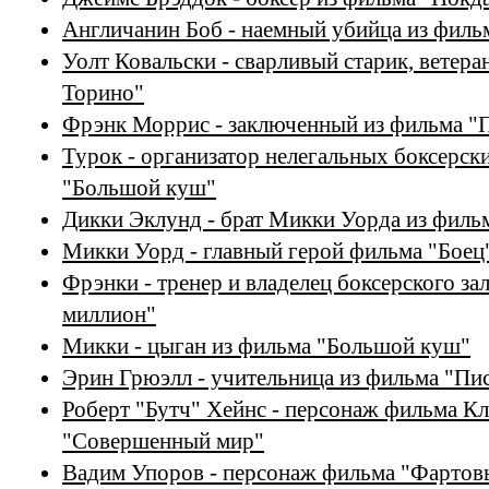
Англичанин Боб - наемный убийца из фил
Уолт Ковальски - сварливый старик, ветера
Торино"
Фрэнк Моррис - заключенный из фильма "П
Турок - организатор нелегальных боксерск
"Большой куш"
Дикки Эклунд - брат Микки Уорда из филь
Микки Уорд - главный герой фильма "Боец"
Фрэнки - тренер и владелец боксерского з
миллион"
Микки - цыган из фильма "Большой куш"
Эрин Грюэлл - учительница из фильма "Пи
Роберт "Бутч" Хейнс - персонаж фильма Кл
"Совершенный мир"
Вадим Упоров - персонаж фильма "Фартов