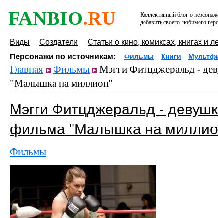
FANBIO
.RU
Коллективный блог о персонажа
добавить своего любимого геро
Виды
Создатели
Статьи о кино, комиксах, книгах и л
Персонажи по источникам:
Фильмы
Книги
Мультф
Главная
Фильмы
Мэгги Фитцджеральд - дев
"Малышка на миллион"
Мэгги Фитцджеральд - девушк
фильма "Малышка на миллио
Фильмы