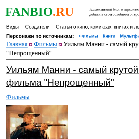
FANBIO
.RU
Коллективный блог о персонажа
добавить своего любимого геро
Виды
Создатели
Статьи о кино, комиксах, книгах и л
Персонажи по источникам:
Фильмы
Книги
Мультф
Главная
Фильмы
Уильям Манни - самый кру
"Непрощенный"
Уильям Манни - самый крутой
фильма "Непрощенный"
Фильмы