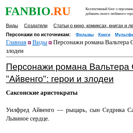
FANBIO
.RU
Коллективный блог о персонажа
добавить своего любимого геро
Виды
Создатели
Статьи о кино, комиксах, книгах и л
Персонажи по источникам:
Фильмы
Книги
Мультф
Главная
Виды
Персонажи романа Вальтера С
злодеи
Персонажи романа Вальтера 
"Айвенго": герои и злодеи
Саксонские аристократы
Уилфред Айвенго — рыцарь, сын Седрика Са
Львиное сердце.