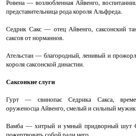
Ровена — возлюбленная Айвенго, воспитанниц
представительница рода короля Альфреда.
Седрик Сакс — отец Айвенго, саксонский та
саксов от норманнов.
Ательстан — благородный, ленивый и прожор
короля саксонской династии.
Саксонкие слуги
Гурт — свинопас Седрика Сакса, време
оруженосца Айвенго, смелый и сильный мужик
Вамба — хитрый и умный придворный шут С
пожертвовать собой ради него.