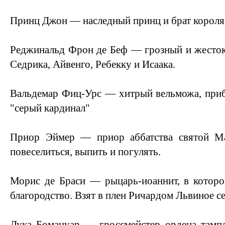
Принц Джон — наследный принц и брат короля
Реджинальд Фрон де Беф — грозный и жесток
Седрика, Айвенго, Ребекку и Исаака.
Вальдемар Фиц-Урс — хитрый вельможа, при
"серый кардинал"
Приор Эймер — приор аббатства святой М
повеселиться, выпить и погулять.
Морис де Браси — рыцарь-иоаннит, в которо
благородство. Взят в плен Ричардом Львиное с
Лука Бомануар — гроссмейстер ордена тампл