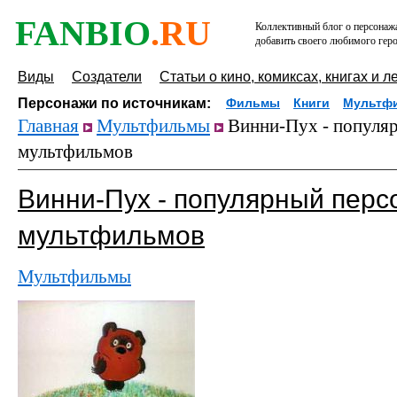
FANBIO
.RU
Коллективный блог о персонажа
добавить своего любимого геро
Виды
Создатели
Статьи о кино, комиксах, книгах и л
Персонажи по источникам:
Фильмы
Книги
Мультф
Главная
Мультфильмы
Винни-Пух - популяр
мультфильмов
Винни-Пух - популярный перс
мультфильмов
Мультфильмы