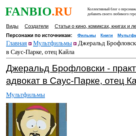
FANBIO
.RU
Коллективный блог о персонажа
добавить своего любимого геро
Виды
Создатели
Статьи о кино, комиксах, книгах и л
Персонажи по источникам:
Фильмы
Книги
Мультф
Главная
Мультфильмы
Джеральд Брофловски
в Саус-Парке, отец Кайла
Джеральд Брофловски - прак
адвокат в Саус-Парке, отец К
Мультфильмы