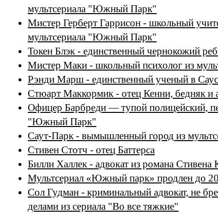
мультсериала "Южный Парк"
Мистер Герберт Гаррисон - школьный учит
мультсериала "Южный Парк"
Токен Блэк - единственный чернокожий ре
Мистер Маки - школьный психолог из мул
Рэнди Марш - единственный ученый в Саус
Стюарт Маккормик - отец Кенни, бедняк и 
Офицер Барбреди — тупой полицейский, п
"Южный Парк"
Саут-Парк - вымышленный город из мульт
Стивен Стотч - отец Баттерса
Билли Халлек - адвокат из романа Стивена
Мультсериал «Южный парк» продлен до 20
Сол Гудман - криминальный адвокат, не б
делами из сериала "Во все тяжкие"