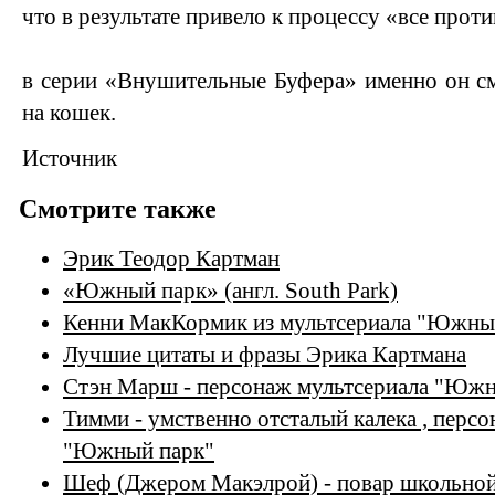
что в результате привело к процессу «все проти
в серии «Внушительные Буфера» именно он смо
на кошек.
Источник
Смотрите также
Эрик Теодор Картман
«Южный парк» (англ. South Park)
Кенни МакКормик из мультсериала "Южны
Лучшие цитаты и фразы Эрика Картмана
Стэн Марш - персонаж мультсериала "Юж
Тимми - умственно отсталый калека , перс
"Южный парк"
Шеф (Джером Макэлрой) - повар школьной