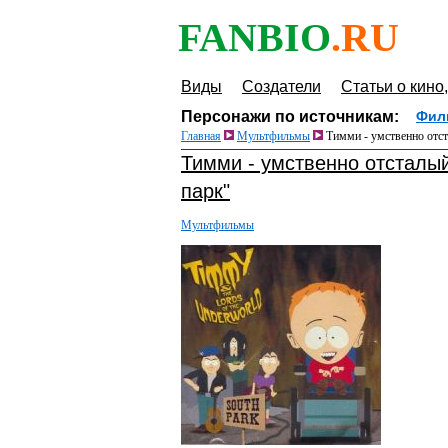
FANBIO
.RU
Виды
Создатели
Статьи о кино,
Персонажи по источникам:
Фил
Главная
Мультфильмы
Тимми - умственно отст
Тимми - умственно отсталы
парк"
Мультфильмы