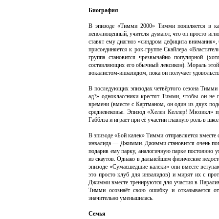
Биография
В эпизоде «Тимми 2000» Тимми появляется в каче
неполноценный, учителя думают, что он просто игн
ставят ему диагноз «синдром дефицита внимания»
присоединяется к рок-группе Скайлера «Властители
группа становится чрезвычайно популярной (хот
составляющих его обычный лексикон). Мораль этой 
вокалистом-инвалидом, пока он получает удовольстви
В последующих эпизодах четвёртого сезона Тимми 
ад?» одноклассники крестят Тимми, чтобы он не 
времени (вместе с Картманом, он один из двух под
средневековье. Эпизод «Хелен Келлер! Мюзикл» п
Габблза и играет при её участии главную роль в шко
В эпизоде «Бой калек» Тимми отправляется вместе с
инвалида — Джимми. Джимми становится очень попу
подарив ему парку, аналогичную парке постоянно 
из скаутов. Однако в дальнейшем физические недос
эпизоде «Сумасшедшие калеки» они вместе вступаю
это просто клуб для инвалидов) и мирят их с пр
Джимми вместе тренируются для участия в Паралим
Тимми осознаёт свою ошибку и отказывается от
значительно уменьшилась.
Семья