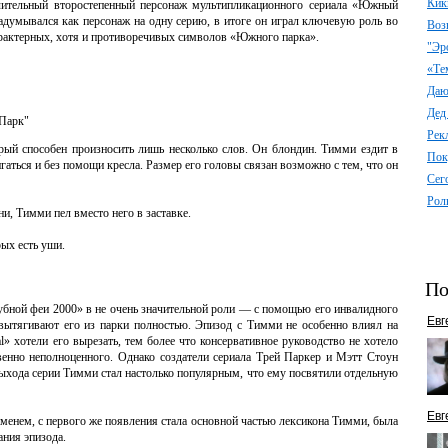
Кик
чительный второстепенный персонаж мультипликационного сериала «Южный
адумывался как персонаж на одну серию, в итоге он играл ключевую роль во
Воз
характерных, хотя и противоречивых символов «Южного парка».
"Эр
«Те
Даю 
Дед
Парк"
Рек
ый способен произносить лишь несколько слов. Он блондин. Тимми ездит в
Пок
гаться и без помощи кресла. Размер его головы связан возможно с тем, что он
Сег
Рол
ни, Тимми пел вместо него в заставке.
ых есть уши.
По
убной феи 2000» в не очень значительной роли — с помощью его инвалидного
Евг
е вытягивают его из парки полностью. Эпизод с Тимми не особенно влиял на
l» хотели его вырезать, тем более что консервативное руководство не хотело
венно неполноценного. Однако создатели сериала Трей Паркер и Мэтт Стоун
 выхода серии Тимми стал настолько популярным, что ему посвятили отдельную
Евг
м именем, с первого же появления стала основной частью лексикона Тимми, была
ния эпизода.