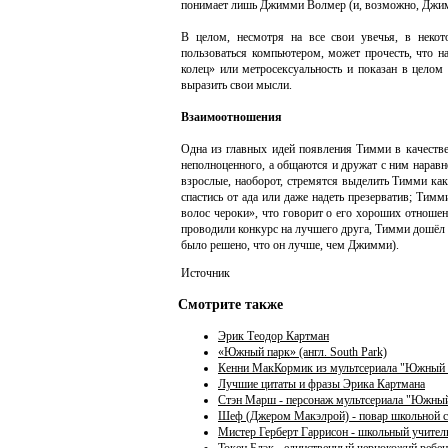
понимает лишь Джимми Волмер (и, возможно, Джим
В целом, несмотря на все свои увечья, в неко
пользоваться компьютером, может прочесть, что н
колец» или метросексуальность и показан в цело
выразить свои мысли.
Взаимоотношения
Одна из главных идей появления Тимми в качестве
неполноценного, а общаются и дружат с ним наравн
взрослые, наоборот, стремятся выделить Тимми ка
спастись от ада или даже надеть презерватив; Тим
волос чероки», что говорит о его хороших отношен
проводили конкурс на лучшего друга, Тимми дошёл 
было решено, что он лучше, чем Джимми).
Источник
Смотрите также
Эрик Теодор Картман
«Южный парк» (англ. South Park)
Кенни МакКормик из мультсериала "Южный
Лучшие цитаты и фразы Эрика Картмана
Стэн Марш - персонаж мультсериала "Южны
Шеф (Джером Макэлрой) - повар школьной с
Мистер Герберт Гаррисон - школьный учите