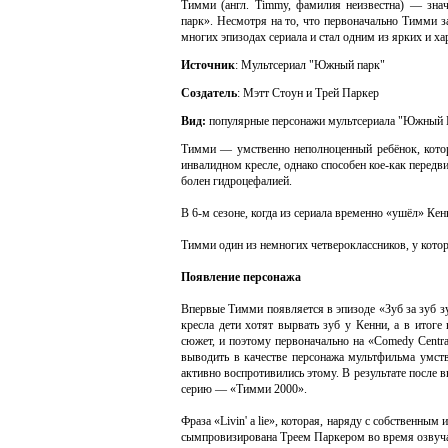
Тимми (англ. Timmy, фамилия неизвестна) — зна
парк». Несмотря на то, что первоначально Тимми з
многих эпизодах сериала и стал одним из ярких и 
Источник
: Мультсериал "Южный парк"
Создатель
: Мэтт Стоун и Трей Паркер
Вид:
популярные персонажи мультсериала "Южный 
Тимми — умственно неполноценный ребёнок, котор
инвалидном кресле, однако способен кое-как передви
болен гидроцефалией.
В 6-м сезоне, когда из сериала временно «ушёл» Кен
Тимми один из немногих четвероклассников, у котор
Появление персонажа
Впервые Тимми появляется в эпизоде «Зуб за зуб з
кресла дети хотят вырвать зуб у Кенни, а в итог
сюжет, и поэтому первоначально на «Comedy Centra
выводить в качестве персонажа мультфильма умст
активно воспротивились этому. В результате после
серию — «Тимми 2000».
Фраза «Livin' a lie», которая, наряду с собственны
сымпровизирована Треем Паркером во время озвуча