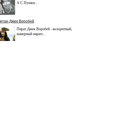
А.С.Пушки...
итан Джек Воробей
Пират Джек Воробей - колоритный,
манерный пиратс...