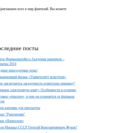
 Приглашаем всех в мир фантазий. Вы можете
следние посты
тор Франкенштейн и Академия вампиров –
мьеры 2014
здные многодетные отцы!
мационный фильм «Университет монстров»
ем заключается загадочность египетских пирамид?
ираем электронную книгу. Особенности и отличия.
 такое «триллер», и чем он отличается от фильмов
сов
ор картины для просмотра
иал "Революция"
ьм «Напролом»
 он Маршал СССР Георгий Константинович Жуков?