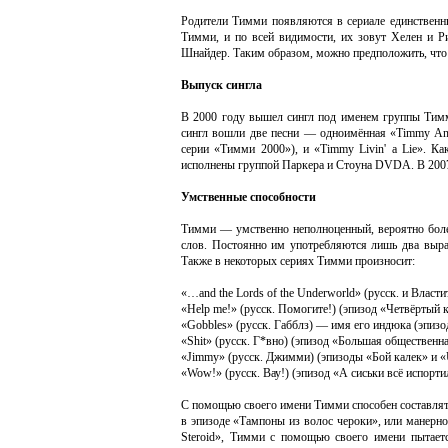
Родители Тимми появляются в сериале единственны
Тимми, и по всей видимости, их зовут Хелен и Р
Шнайдер. Таким образом, можно предположить, что
Выпуск сингла
В 2000 году вышел сингл под именем группы Тимм
сингл вошли две песни — одноимённая «Timmy And 
серии «Тимми 2000»), и «Timmy Livin' a Lie». К
исполнены группой Паркера и Стоуна DVDA. В 2007 
Умственные способности
Тимми — умственно неполноценный, вероятно болен
слов. Постоянно им употребляются лишь два выраж
Также в некоторых сериях Тимми произносит:
«…and the Lords of the Underworld» (русск. и Влас
«Help me!» (русск. Помогите!) (эпизод «Четвёртый к
«Gobbles» (русск. Габблз) — имя его индюка (эпиз
«Shit» (русск. Г*вно) (эпизод «Большая общественн
«Jimmy» (русск. Джимми) (эпизоды «Бой калек» и «
«Wow!» (русск. Вау!) (эпизод «А сиськи всё испорти
С помощью своего имени Тимми способен составлять
в эпизоде «Тампоны из волос чероки», или манерно
Steroid», Тимми с помощью своего имени пытаетс