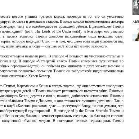
стве нового ученика третьего класса; несмотря на то, что он умственно
орирует их слова и домашние задания. В конце концов некомпетентные доктора
Кап
, благодаря чему его освобождают от домашней работы. В дальнейшем Тимми
 преисподней» (англ. The Lords of the Underworld), и благодаря его участию
я в песнях вокалист Тимми способен использовать лишь несколько слов,
серии, которую подводит Стэн, — в том, что, даже если люди улыбаются над
е, играя музыку, а люди — слушая её, в этом нет ничего зазорного.
также отведена немалая роль. В эпизоде «Попадают ли умственно отсталые в
попал в ад. В эпизоде «Четвёртый класс» Тимми совершает путешествие во
обных персонажей-детей); он побывал как минимум в двух эпохах: мезозое и
рактически полностью посвящён Тимми: он заводит себе индюшку-инвалида
льном спектакле о Хелен Келлер.
о Стэном, Картманом и Кенни в лагерь скаутов, где они встречают ещё одного
лярен среди детей, и Тимми начинает ревновать; он пытается убить Джимми,
умирающего Кенни, дерётся с ним и, наконец, добивается исключения Джимми
татки сближают Тимми с Джимми, и они становятся лучшими друзьями. Так, в
т в клуб «Калеки» (на самом деле — преступную банду, но они думают, что
отивоборствующей группировкой . В эпизоде «Up the Down Steroid» Тимми и
пийских играх; Джимми начинает принимать стероиды, но благодаря советам
 полученной обманом медали. В последних сезонах сериала роль Тимми