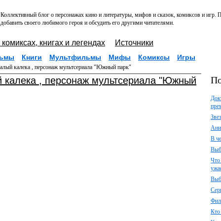
Коллективный блог о персонажах кино и литературы, мифов и сказок, комиксов и игр.
добавить своего любимого героя и обсудить его другими читателями.
 комиксах, книгах и легендах
Источники
ьмы
Книги
Мультфильмы
Мифы
Комиксы
Игры
алый калека , персонаж мультсериала "Южный парк"
По
й калека , персонаж мультсериала "Южный
Док
пре
Зве
Ани
В ч
Выб
Что
ужа
Выб
Сер
Фил
Кто