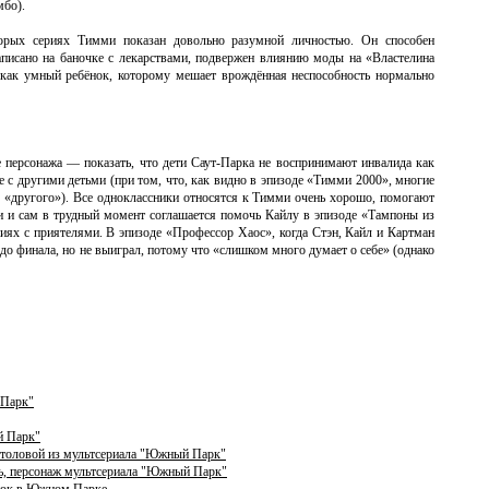
бо).
торых сериях Тимми показан довольно разумной личностью. Он способен
аписано на баночке с лекарствами, подвержен влиянию моды на «Властелина
м как умный ребёнок, которому мешает врождённая неспособность нормально
 персонажа — показать, что дети Саут-Парка не воспринимают инвалида как
е с другими детьми (при том, что, как видно в эпизоде «Тимми 2000», многие
к «другого»). Все одноклассники относятся к Тимми очень хорошо, помогают
ми и сам в трудный момент соглашается помочь Кайлу в эпизоде «Тампоны из
иях с приятелями. В эпизоде «Профессор Хаос», когда Стэн, Кайл и Картман
до финала, но не выиграл, потому что «слишком много думает о себе» (однако
 Парк"
й Парк"
толовой из мультсериала "Южный Парк"
ль, персонаж мультсериала "Южный Парк"