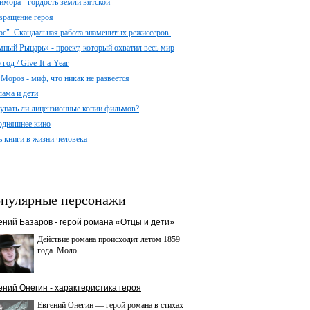
имора - гордость земли вятской
вращение героя
ос". Скандальная работа знаменитых режиссеров.
мный Рыцарь» - проект, который охватил весь мир
год / Give-It-a-Year
 Мороз - миф, что никак не развеется
лама и дети
упать ли лицензионные копии фильмов?
одняшнее кино
ь книги в жизни человека
пулярные персонажи
ений Базаров - герой романа «Отцы и дети»
Действие романа происходит летом 1859
года. Моло...
ений Онегин - характеристика героя
Евгений Онегин — герой романа в стихах