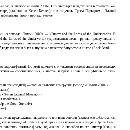
й раз, в эпизоде «Тимми 2000». Они выглядят и ведут себя в точности как
ичард (аллюзия на Хелен Келлер), они озвучены Треем Паркером и Элизой
 заболевание Тимми наследственное.
и из эпизода «Тимми 2000» — «Timmy and the Lords of the Underworld». В
the Lords of the Underworld» (единственная песня группы, прозвучавшая в
ак свидетельствует информация с обложки диска, на самом деле песни были
году эта песня была выпущена в качестве бонус-трека к игре «Rock Band».
 гидроцефалией. По этой причине его лексикон состоит лишь из нескольких
ения — собственное имя, «Timmy», и фраза «Livin' a lie» (Жизнь во лжи).
тители преисподней) — полное название его группы (эпизод «Тимми 2000»)
ласс»)
од «Хелен Келлер! Мюзикл»)
ая проблема»)
Up the Down Steroid»)
ли»)
 целые предложения, выражать те или иные эмоции (сказать его шёпотом, как
, как в эпизоде «Голубой Саут-Парк»). Как показано в эпизоде «Up the Down
я говорить внятные фразы, однако их не способен понять мистер Мэки, а