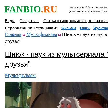
FANBIO
.RU
Коллективный блог о персонажа
добавить своего любимого геро
Виды
Создатели
Статьи о кино, комиксах, книгах и л
Персонажи по источникам:
Фильмы
Книги
Мультф
Главная
Мультфильмы
Шнюк - паук из мульт
друзья"
Шнюк - паук из мультсериала 
друзья"
Мультфильмы