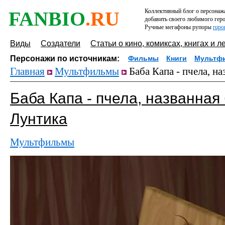
FANBIO
.RU
Коллективный блог о персонажа
добавить своего любимого геро
Ручные мегафоны рупоры
rupo
Виды
Создатели
Статьи о кино, комиксах, книгах и л
Персонажи по источникам:
Фильмы
Книги
Мультф
Главная
Мультфильмы
Баба Капа - пчела, н
Баба Капа - пчела, названная
Лунтика
Мультфильмы