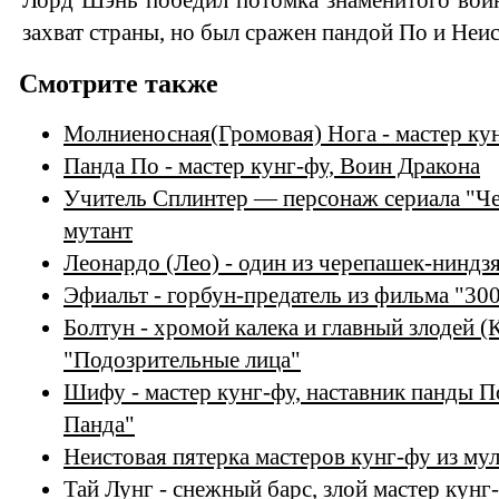
Лорд Шэнь победил потомка знаменитого воин
захват страны, но был сражен пандой По и Неи
Смотрите также
Молниеносная(Громовая) Нога - мастер ку
Панда По - мастер кунг-фу, Воин Дракона
Учитель Сплинтер — персонаж сериала "Че
мутант
Леонардо (Лео) - один из черепашек-ниндзя
Эфиальт - горбун-предатель из фильма "30
Болтун - хромой калека и главный злодей (
"Подозрительные лица"
Шифу - мастер кунг-фу, наставник панды П
Панда"
Неистовая пятерка мастеров кунг-фу из му
Тай Лунг - снежный барс, злой мастер кунг