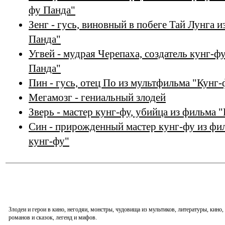
фу Панда"
Зенг - гусь, виновный в побеге Тай Лунга 
Панда"
Угвей - мудрая Черепаха, создатель кунг-ф
Панда"
Пин - гусь, отец По из мультфильма "Кунг
Мегамозг - гениальный злодей
Зверь - мастер кунг-фу, убийца из фильма 
Син - прирожденный мастер кунг-фу из фил
кунг-фу"
Злодеи и герои в кино, негодяи, монстры, чудовища из мультиков, литературы, кин
романов и сказок, легенд и мифов.