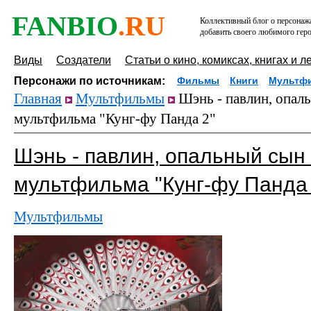
FANBIO
.RU
Коллективный блог о персонажа
добавить своего любимого геро
Виды
Создатели
Статьи о кино, комиксах, книгах и л
Персонажи по источникам:
Фильмы
Книги
Мультф
Главная
Мультфильмы
Шэнь - павлин, опал
мультфильма "Кунг-фу Панда 2"
Шэнь - павлин, опальный сын
мультфильма "Кунг-фу Панда 
Мультфильмы