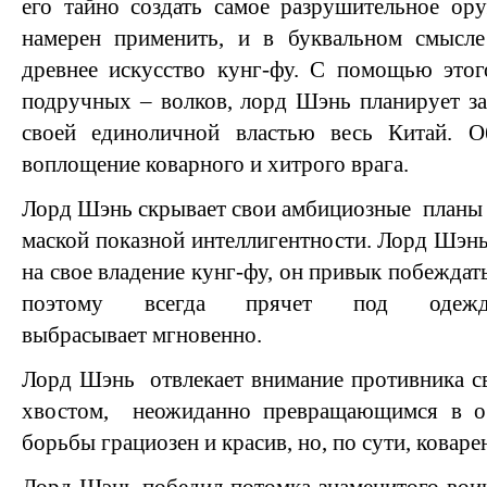
его тайно создать самое разрушительное ор
намерен применить, и в буквальном смысле
древнее искусство кунг-фу. С помощью этог
подручных – волков, лорд Шэнь планирует за
своей единоличной властью весь Китай. 
воплощение коварного и хитрого врага.
Лорд Шэнь скрывает свои амбициозные
планы 
маской показной интеллигентности. Лорд Шэнь
на свое владение кунг-фу, он привык побеждат
поэтому всегда прячет под одежд
выбрасывает
мгновенно.
Лорд Шэнь
отвлекает внимание противника 
хвостом,
неожиданно превращающимся в ос
борьбы грациозен и красив, но, по сути, коваре