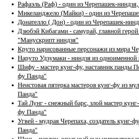
Рафаэль (Раф) - один из Черепашек-ниндзя,
Микеланджело (Майки) - один из Черепаше
Донателло ( Дон) - один из Черепашек-нин
Дзюбэй Кибагами - самурай, главной геро
"Манускрипт ниндзя"
Круто нарисованные персонажи из мира Ч
Наруто Удзумаки - ниндзя из одноименной 
Шифу - мастер кунг-фу, наставник панды П
фу Панда"
Неистовая пятерка мастеров кунг-фу из му
Панда"
Тай Лунг - снежный барс, злой мастер кунг
фу Панда"
Угвей - мудрая Черепаха, создатель кунг-ф
Панда"