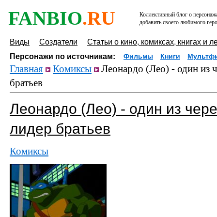
FANBIO
.RU
Коллективный блог о персонажа
добавить своего любимого геро
Виды
Создатели
Статьи о кино, комиксах, книгах и л
Персонажи по источникам:
Фильмы
Книги
Мультф
Главная
Комиксы
Леонардо (Лео) - один из 
братьев
Леонардо (Лео) - один из чер
лидер братьев
Комиксы