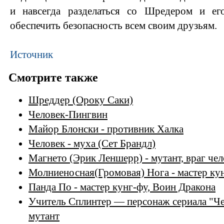
и навсегда разделаться со Шредером и ег
обеспечить безопасность всем своим друзьям.
Источник
Смотрите также
Шреддер (Ороку Саки)
Человек-Пингвин
Майор Блонски - противник Халка
Человек - муха (Сет Брандл)
Магнето (Эрик Леншерр) - мутант, враг чел
Молниеносная(Громовая) Нога - мастер ку
Панда По - мастер кунг-фу, Воин Дракона
Учитель Сплинтер — персонаж сериала "Че
мутант