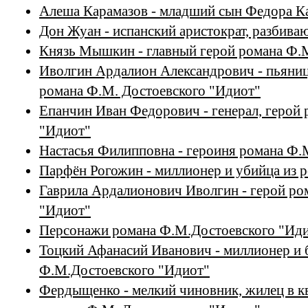
Алеша Карамазов - младший сын Федора К
Дон Жуан - испанский аристократ, разбив
Князь Мышкин - главный герой романа Ф.
Иволгин Ардалион Александрович - пьяница
романа Ф.М. Достоевского "Идиот"
Епанчин Иван Федорович - генерал, герой
"Идиот"
Настасья Филипповна - героиня романа Ф.
Парфён Рогожин - миллионер и убийца из 
Гаврила Ардалионович Иволгин - герой ро
"Идиот"
Персонажи романа Ф.М.Достоевского "Ид
Тоцкий Афанасий Иванович - миллионер и б
Ф.М.Достоевского "Идиот"
Фердыщенко - мелкий чиновник, жилец в к