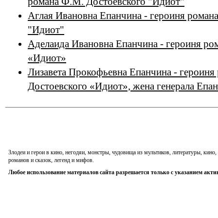
романа Ф.М. Достоевского "Идиот"
Аглая Ивановна Епанчина - героиня роман
"Идиот"
Аделаида Ивановна Епанчина - героиня ро
«Идиот»
Лизавета Прокофьевна Епанчина - героиня
Достоевского «Идиот», жена генерала Епа
Злодеи и герои в кино, негодяи, монстры, чудовища из мультиков, литературы, кин
романов и сказок, легенд и мифов.
Любое использование материалов сайта разрешается только с указанием акти