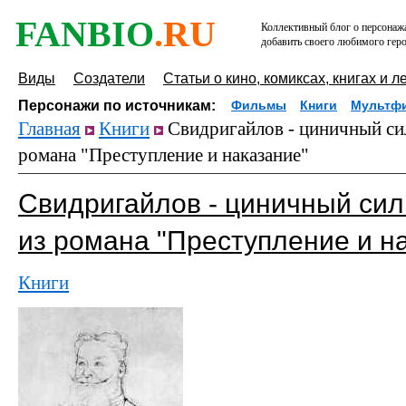
FANBIO
.RU
Коллективный блог о персонажа
добавить своего любимого геро
Виды
Создатели
Статьи о кино, комиксах, книгах и л
Персонажи по источникам:
Фильмы
Книги
Мультф
Главная
Книги
Свидригайлов - циничный си
романа "Преступление и наказание"
Свидригайлов - циничный сил
из романа "Преступление и н
Книги