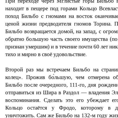
При переходе через Мглистые горы Бильбо в
находит в пещере под горами Кольцо Всевлас
поход Бильбо с гномами на восток оканчива
ценой жизни предводителя гномов Торина. 
Бильбо возвращается домой, на запад, с огро
обратно большую часть своего имущества (по
признан умершим) и в течение почти 60 лет ник
тихо и мирно в своё удовольствие.
Второй раз мы встречаем Бильбо на страни
колец». Прожив бо́льшую, чем отмерена о
Бильбо после очередного, 111-го, дня рожден
отправиться из Шира в Раздол — владения Э
воспоминания. Сделать это его убеждает ег
Кольцо остаётся у Фродо, которому в д
уничтожить. Сам же Бильбо на 132-м году жиз