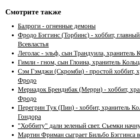
Смотрите также
Балроги - огненные демоны
Фродо Бэггинс (Торбинс) - хоббит, главны
Всевластья
Леголас - эльф, сын Трандуила, хранитель 
Гимли - гном, сын Глоина, хранитель Кольц
Сэм Гэмджи (Скромби) - простой хоббит, х
Фродо
Мериадок Брендибак (Мерри) - хоббит, хра
Фродо
Перегрин Тук (Пин) - хоббит, хранитель Ко
Гондора
"Хоббиту" дали зеленый свет. Съемки начну
Мартин Фриман сыграет Бильбо Бэггинса 