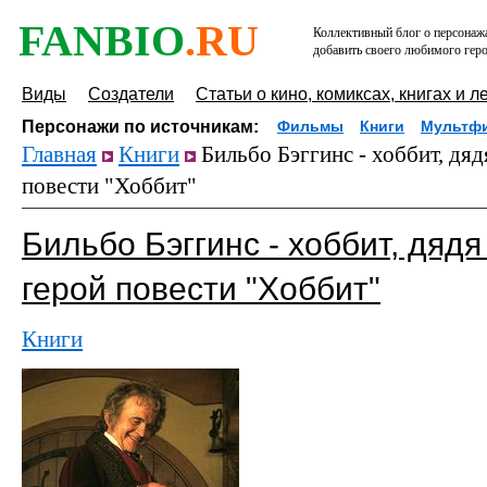
FANBIO
.RU
Коллективный блог о персонажа
добавить своего любимого геро
Виды
Создатели
Статьи о кино, комиксах, книгах и л
Персонажи по источникам:
Фильмы
Книги
Мультф
Главная
Книги
Бильбо Бэггинс - хоббит, дя
повести "Хоббит"
Бильбо Бэггинс - хоббит, дяд
герой повести "Хоббит"
Книги