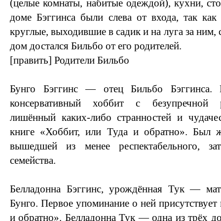
(целые комнаты, набитые одеждой), кухни, ст
доме Бэггинса были слева от входа, так как
круглые, выходившие в садик и на луга за ним,
дом достался Бильбо от его родителей.
[править] Родители Бильбо
Бунго Бэггинс — отец Бильбо Бэггинса. В
консервативный хоббит с безупречной р
лишённый каких-либо странностей и чудаче
книге «Хоббит, или Туда и обратно». Был ж
вышедшей из менее респектабельного, зат
семейства.
Белладонна Бэггинс, урождённая Тук — мат
Бунго. Первое упоминание о ней присутствует 
и обратно». Белладонна Тук — одна из трёх до