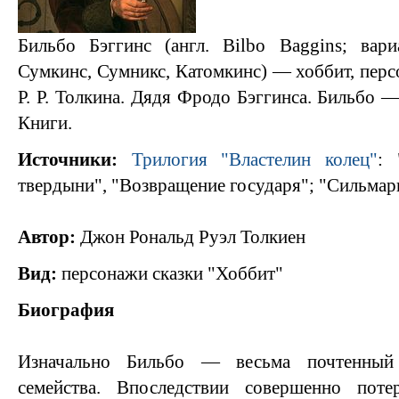
Бильбо Бэггинс (англ. Bilbo Baggins; вари
Сумкинс, Сумникс, Катомкинс) — хоббит, пер
Р. Р. Толкина. Дядя Фродо Бэггинса. Бильбо 
Книги.
Источники:
Трилогия "Властелин колец"
: 
твердыни", "Возвращение государя"; "Сильмар
Автор:
Джон Рональд Руэл Толкиен
Вид:
персонажи сказки "Хоббит"
Биография
Изначально Бильбо — весьма почтенный
семейства. Впоследствии совершенно поте