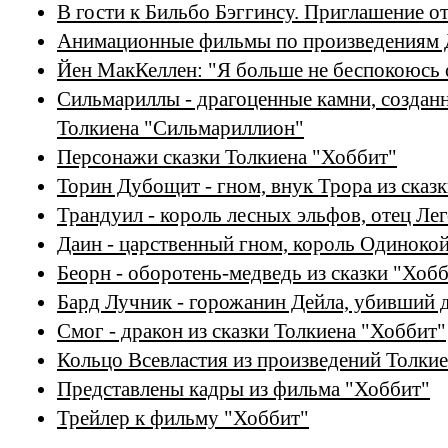
В гости к Бильбо Бэггинсу. Приглашение о
Анимационные фильмы по произведениям 
Йен МакКеллен: "Я больше не беспокоюсь 
Сильмариллы - драгоценные камни, создан
Толкиена "Сильмариллион"
Персонажи сказки Толкиена "Хоббит"
Торин Дубощит - гном, внук Трора из сказ
Трандуил - король лесных эльфов, отец Лег
Даин - царственный гном, король Одинокой
Беорн - оборотень-медведь из сказки "Хоб
Бард Лучник - горожанин Дейла, убивший 
Смог - дракон из сказки Толкиена "Хоббит"
Кольцо Всевластия из произведений Толки
Представлены кадры из фильма "Хоббит"
Трейлер к фильму "Хоббит"