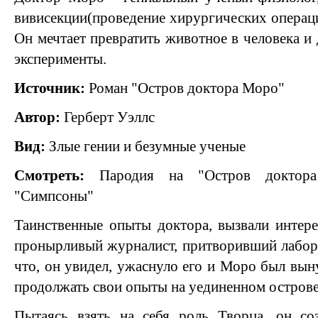
вивисекции(проведение хирургических опера
Он мечтает превратить животное в человека и 
эксперименты.
Источник:
Роман "Остров доктора Моро"
Автор:
Герберт Уэллс
Вид:
Злые гении и безумные ученые
Смотреть:
Пародия на "Остров доктора
"Симпсоны"
Таинственные опыты доктора, вызвали интер
пронырливый журналист, притворивший лабор
что, он увидел, ужаснуло его и Моро был вын
продолжать свои опыты на уединенном острове
Пытаясь взять на себя роль Творца, он с