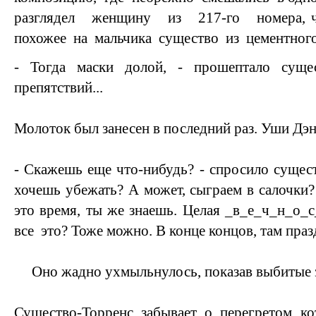
разглядел женщину из 217-го номера, чел
похожее на мальчика существо из цементного 
- Тогда маски долой, - прошептало суще
препятствий...
Молоток был занесен в последний раз. Уши Дэн
- Скажешь еще что-нибудь? - спросило сущес
хочешь убежать? А может, сыграем в салочки?
это время, ты же знаешь. Целая _в_е_ч_н_о
все это? Тоже можно. В конце концов, там праз
Оно жадно ухмыльнулось, показав выбитые 
Существо-Торренс забывает о перегретом ко