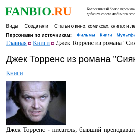
FANBIO
.RU
Коллективный блог о персонажа
добавить своего любимого геро
Виды
Создатели
Статьи о кино, комиксах, книгах и л
Персонажи по источникам:
Фильмы
Книги
Мультф
Главная
Книги
Джек Торренс из романа "Си
Джек Торренс из романа "Сия
Книги
Джек Торренс - писатель, бывший преподавате