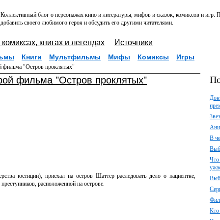
Коллективный блог о персонажах кино и литературы, мифов и сказок, комиксов и игр.
добавить своего любимого героя и обсудить его другими читателями.
 комиксах, книгах и легендах
Источники
ьмы
Книги
Мультфильмы
Мифы
Комиксы
Игры
ой фильма "Остров проклятых"
По
ерой фильма "Остров проклятых"
Док
пре
Зве
Ани
В ч
Выб
Что
ужа
ства юстиции), приехал на остров Шаттер раследовать дело о пациентке,
Выб
 преступников, расположенной на острове.
Сер
Фил
Кто