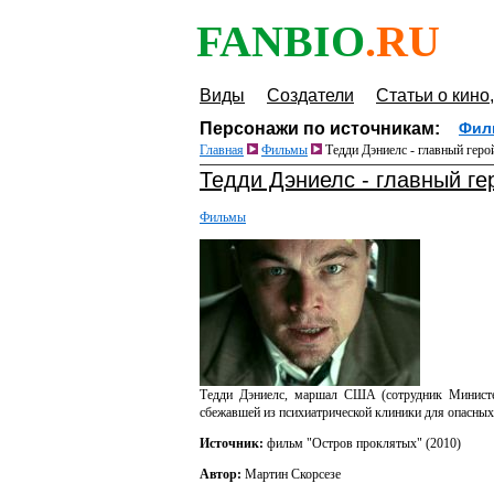
FANBIO
.RU
Виды
Создатели
Статьи о кино,
Персонажи по источникам:
Фил
Главная
Фильмы
Тедди Дэниелс - главный гер
Тедди Дэниелс - главный г
Фильмы
Тедди Дэниелс, маршал США (сотрудник Министер
сбежавшей из психиатрической клиники для опасных
Источник:
фильм "Остров проклятых" (2010)
Автор:
Мартин Скорсезе