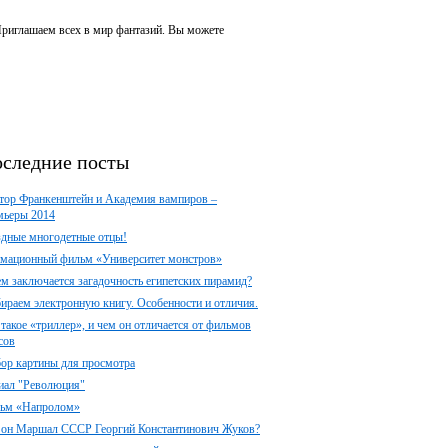
 Приглашаем всех в мир фантазий. Вы можете
следние посты
тор Франкенштейн и Академия вампиров –
мьеры 2014
здные многодетные отцы!
мационный фильм «Университет монстров»
ем заключается загадочность египетских пирамид?
ираем электронную книгу. Особенности и отличия.
 такое «триллер», и чем он отличается от фильмов
сов
ор картины для просмотра
иал "Революция"
ьм «Напролом»
 он Маршал СССР Георгий Константинович Жуков?