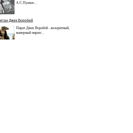
А.С.Пушки...
итан Джек Воробей
Пират Джек Воробей - колоритный,
манерный пиратс...