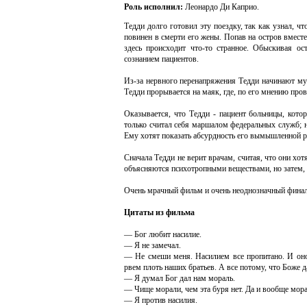
Роль исполнил:
Леонардо Ди Каприо.
Тедди долго готовил эту поездку, так как узнал, ч
повинен в смерти его жены. Попав на остров вмест
здесь происходит что-то странное. Обыскивая ос
сознанием пациентов.
Из-за нервного перенапряжения Тедди начинают муч
Тедди прорывается на маяк, где, по его мнению про
Оказывается, что Тедди - пациент больницы, кото
только считал себя маршалом федеральных служб; на
Ему хотят показать абсурдность его вымышленной ре
Сначала Тедди не верит врачам, считая, что они хот
объясняются психотропными веществами, но затем, о
Очень мрачный фильм и очень неоднозначный финал
Цитаты из фильма
— Бог любит насилие.
— Я не замечал.
— Не смеши меня. Насилием все пропитано. И оно
рвем плоть наших братьев. А все потому, что Боже д
— Я думал Бог дал нам мораль.
— Чище морали, чем эта буря нет. Да и вообще морали
— Я против насилия.