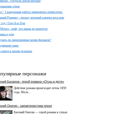
имора - гордость земли вятской
вращение героя
ос". Скандальная работа знаменитых режиссеров.
мный Рыцарь» - проект, который охватил весь мир
год / Give-It-a-Year
 Мороз - миф, что никак не развеется
лама и дети
упать ли лицензионные копии фильмов?
одняшнее кино
ь книги в жизни человека
пулярные персонажи
ений Базаров - герой романа «Отцы и дети»
Действие романа происходит летом 1859
года. Моло...
ений Онегин - характеристика героя
Евгений Онегин — герой романа в стихах