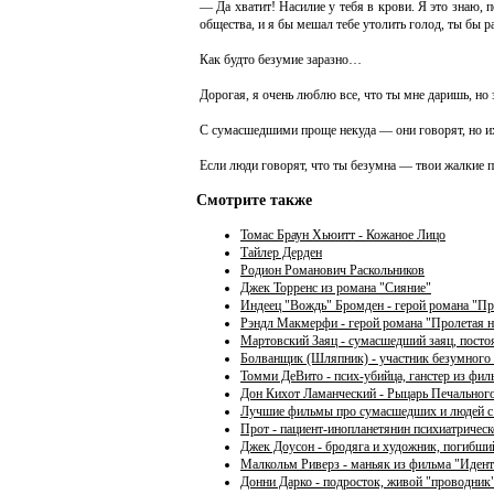
— Да хватит! Насилие у тебя в крови. Я это знаю, 
общества, и я бы мешал тебе утолить голод, ты бы 
Как будто безумие заразно…
Дорогая, я очень люблю все, что ты мне даришь, но 
С сумасшедшими проще некуда — они говорят, но их
Если люди говорят, что ты безумна — твои жалкие 
Смотрите также
Томас Браун Хьюитт - Кожаное Лицо
Тайлер Дерден
Родион Романович Раскольников
Джек Торренс из романа "Сияние"
Индеец "Вождь" Бромден - герой романа "Пр
Рэндл Макмерфи - герой романа "Пролетая 
Мартовский Заяц - сумасшедший заяц, пост
Болванщик (Шляпник) - участник безумного
Томми ДеВито - псих-убийца, ганстер из фил
Дон Кихот Ламанческий - Рыцарь Печального
Лучшие фильмы про сумасшедших и людей с
Прот - пациент-инопланетянин психиатричес
Джек Доусон - бродяга и художник, погибш
Малкольм Риверз - маньяк из фильма "Иден
Донни Дарко - подросток, живой "проводник