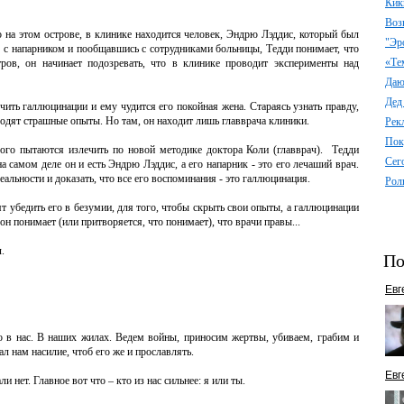
Кик
Воз
то на этом острове, в клинике находится человек, Эндрю Лэддис, который был
"Эр
е с напарником и пообщавшись с сотрудниками больницы, Тедди понимает, что
«Те
тров, он начинает подозревать, что в клинике проводит эксперименты над
Даю 
Дед
ить галлюцинации и ему чудится его покойная жена. Стараясь узнать правду,
водят страшные опыты. Но там, он находит лишь главврача клиники.
Рек
Пок
рого пытаются излечить по новой методике доктора Коли (главврач). Тедди
Сег
 самом деле он и есть Эндрю Лэддис, а его напарник - это его лечаший врач.
альности и доказать, что все его воспоминания - это галлюцинация.
Рол
ят убедить его в безумии, для того, чтобы скрыть свои опыты, а галлюцинации
н понимает (или притворяется, что понимает), что врачи правы...
.
По
Евг
 в нас. В наших жилах. Ведем войны, приносим жертвы, убиваем, грабим и
ал нам насилие, чтоб его же и прославлять.
Евг
 нет. Главное вот что – кто из нас сильнее: я или ты.