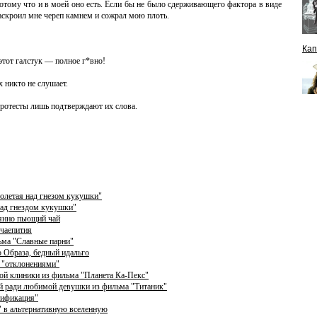
потому что и в моей оно есть. Если бы не было сдерживающего фактора в виде
раскроил мне череп камнем и сожрал мою плоть.
Кап
этот галстук — полное г*вно!
 никто не слушает.
протесты лишь подтверждают их слова.
олетая над гнезом кукушки"
над гнездом кукушки"
оянно пьющий чай
 чаепития
ьма "Славные парни"
 Образа, бедный идальго
 "отклонениями"
кой клиники из фильма "Планета Ка-Пекс"
ий ради любимой девушки из фильма "Титаник"
тификация"
" в альтернативную вселенную