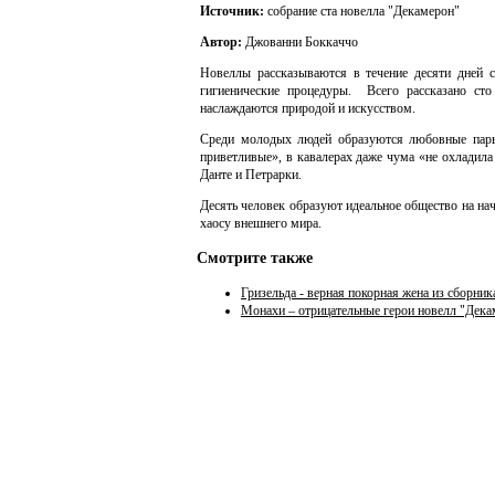
Источник:
собрание ста новелла "Декамерон"
Автор:
Джованни Боккаччо
Новеллы рассказываются в течение десяти дней с
гигиенические процедуры.
Всего рассказано ст
наслаждаются природой и искусством.
Среди молодых людей образуются любовные пары
приветливые», в кавалерах даже чума «не охладил
Данте и Петрарки.
Десять человек образуют идеальное общество на нач
хаосу внешнего мира.
Смотрите также
Гризельда - верная покорная жена из сборни
Монахи – отрицательные герои новелл "Дека