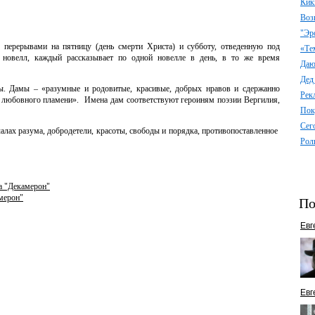
Кик
Воз
"Эр
 перерывами на пятницу (день смерти Христа) и субботу, отведенную под
«Те
о новелл, каждый рассказывает по одной новелле в день, в то же время
Даю 
Дед
. Дамы – «разумные и родовитые, красивые, добрых нравов и сдержанно
Рек
а любовного пламени».
Имена дам соответствуют героиням поэзии Вергилия,
Пок
Сег
алах разума, добродетели, красоты, свободы и порядка, противопоставленное
Рол
ка "Декамерон"
мерон"
По
Евг
Евг