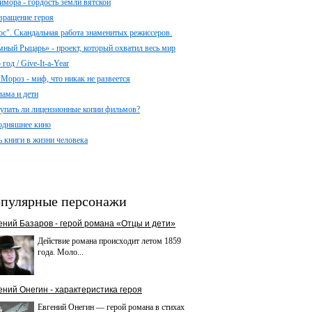
имора - гордость земли вятской
вращение героя
ос". Скандальная работа знаменитых режиссеров.
мный Рыцарь» - проект, который охватил весь мир
год / Give-It-a-Year
 Мороз - миф, что никак не развеется
лама и дети
упать ли лицензионные копии фильмов?
одняшнее кино
ь книги в жизни человека
пулярные персонажи
ений Базаров - герой романа «Отцы и дети»
Действие романа происходит летом 1859
года. Моло...
ений Онегин - характеристика героя
Евгений Онегин — герой романа в стихах