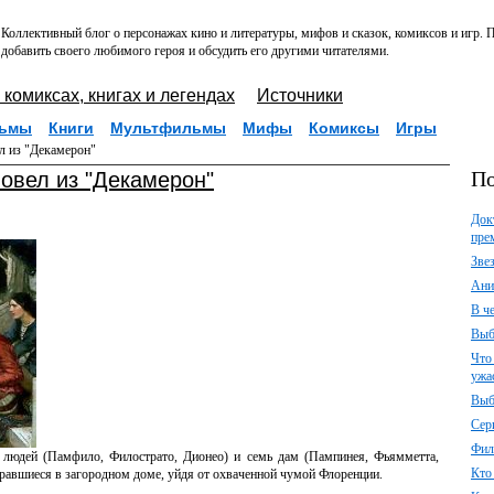
Коллективный блог о персонажах кино и литературы, мифов и сказок, комиксов и игр.
добавить своего любимого героя и обсудить его другими читателями.
 комиксах, книгах и легендах
Источники
ьмы
Книги
Мультфильмы
Мифы
Комиксы
Игры
л из "Декамерон"
По
новел из "Декамерон"
Док
пре
Зве
Ани
В ч
Выб
Что
ужа
Выб
Сер
Фил
 людей (Памфило, Филострато, Дионео) и семь дам (Пампинея,
Фьямметта,
Кто
бравшиеся в загородном доме, уйдя от охваченной чумой Флоренции.