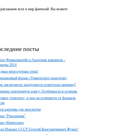
 Приглашаем всех в мир фантазий. Вы можете
следние посты
тор Франкенштейн и Академия вампиров –
мьеры 2014
здные многодетные отцы!
мационный фильм «Университет монстров»
ем заключается загадочность египетских пирамид?
ираем электронную книгу. Особенности и отличия.
 такое «триллер», и чем он отличается от фильмов
сов
ор картины для просмотра
иал "Революция"
ьм «Напролом»
 он Маршал СССР Георгий Константинович Жуков?