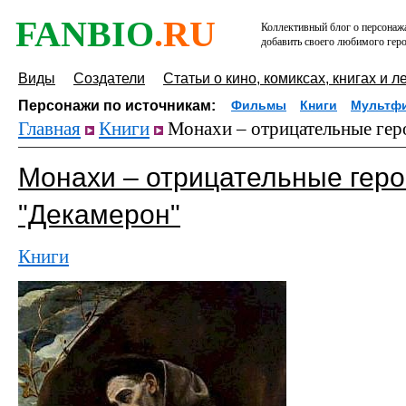
FANBIO
.RU
Коллективный блог о персонажа
добавить своего любимого геро
Виды
Создатели
Статьи о кино, комиксах, книгах и л
Персонажи по источникам:
Фильмы
Книги
Мультф
Главная
Книги
Монахи – отрицательные гер
Монахи – отрицательные геро
"Декамерон"
Книги