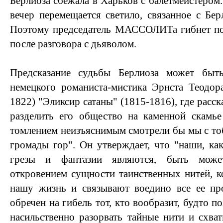
Берлиоза сбежала в Харьков с балетмейстером.
вечер перемещается светило, связанное с Бер
Поэтому председатель МАССОЛИТа гибнет под
после разговора с дьяволом.
Предсказание судьбы Берлиоза может быт
немецкого романиста-мистика Эрнста Теодор
1822) "Эликсир сатаны" (1815-1816), где расск
разделить его общество на каменной скамье
томлением неизъяснимым смотрели бы мы с то
громады гор". Он утверждает, что "наши, к
грезы и фантазии являются, быть може
откровением сущности таинственных нитей, к
нашу жизнь и связывают воедино все ее про
обречен на гибель тот, кто вообразит, будто п
насильственно разорвать тайные нити и схват