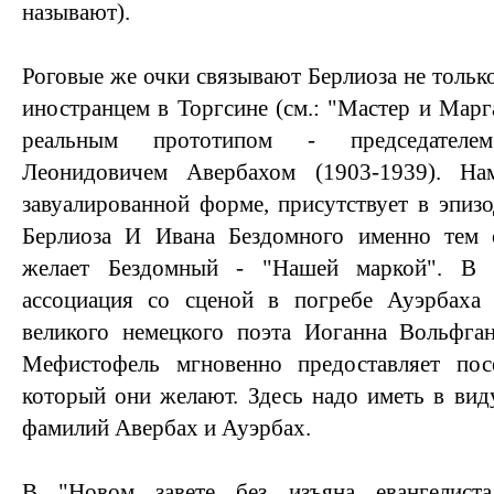
называют).
Роговые же очки связывают Берлиоза не толь
иностранцем в Торгсине (см.: "Мастер и Марг
реальным прототипом - председател
Леонидовичем Авербахом (1903-1939). Н
завуалированной форме, присутствует в эпизо
Берлиоза И Ивана Бездомного именно тем 
желает Бездомный - "Нашей маркой". В 
ассоциация со сценой в погребе Ауэрбаха 
великого немецкого поэта Иоганна Вольфган
Мефистофель мгновенно предоставляет пос
который они желают. Здесь надо иметь в вид
фамилий Авербах и Ауэрбах.
В "Новом завете без изъяна евангелист