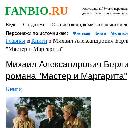
FANBIO
.RU
Коллективный блог о персонажа
добавить своего любимого геро
Виды
Создатели
Статьи о кино, комиксах, книгах и л
Персонажи по источникам:
Фильмы
Книги
Мультф
Главная
Книги
Михаил Александрович Берли
"Мастер и Маргарита"
Михаил Александрович Берли
романа "Мастер и Маргарита"
Книги